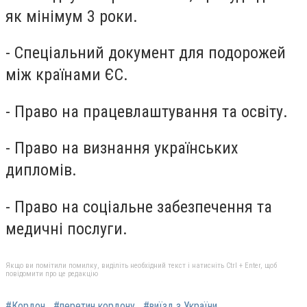
як мінімум 3 роки.
- Спеціальний документ для подорожей
між країнами ЄС.
- Право на працевлаштування та освіту.
- Право на визнання українських
дипломів.
- Право на соціальне забезпечення та
медичні послуги.
Якщо ви помітили помилку, виділіть необхідний текст і натисніть Ctrl + Enter, щоб
повідомити про це редакцію
#Кордон
#перетин кордону
#виїзд з України