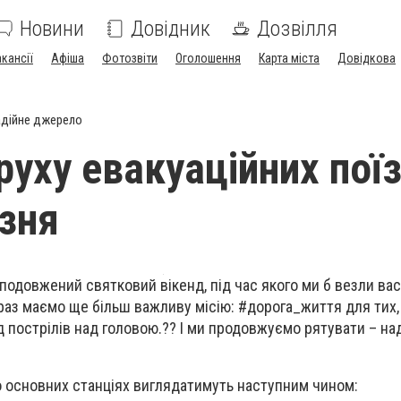
Новини
Довідник
Дозвілля
акансії
Афіша
Фотозвіти
Оголошення
Карта міста
Довідкова
дійне джерело
руху евакуаційних поїз
езня
 подовжений святковий вікенд, під час якого ми б везли ва
араз маємо ще більш важливу місію: #дорога_життя для тих,
д пострілів над головою.?? І ми продовжуємо рятувати – над
 основних станціях виглядатимуть наступним чином: