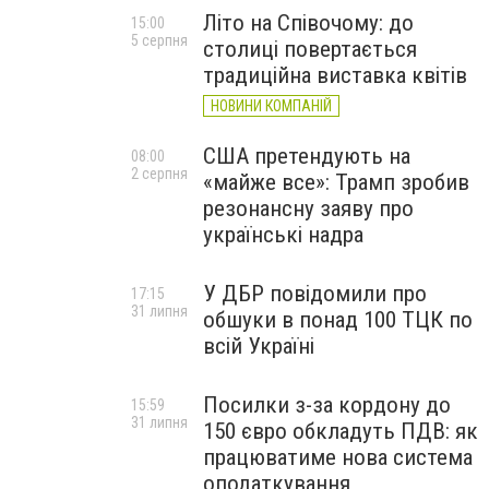
Літо на Співочому: до
15:00
5 серпня
столиці повертається
традиційна виставка квітів
НОВИНИ КОМПАНІЙ
США претендують на
08:00
2 серпня
«майже все»: Трамп зробив
резонансну заяву про
українські надра
У ДБР повідомили про
17:15
31 липня
обшуки в понад 100 ТЦК по
всій Україні
Посилки з-за кордону до
15:59
31 липня
150 євро обкладуть ПДВ: як
працюватиме нова система
оподаткування