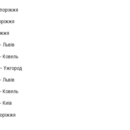
Запоріжжя
поріжжя
ріжжя
 - Львів
 - Ковель
я – Ужгород
- Львів
 - Ковель
- Київ
апоріжжя