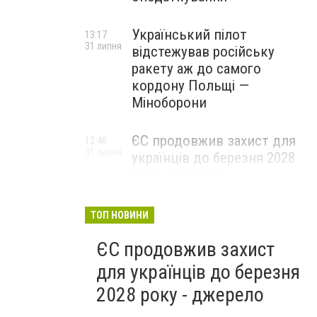
Український пілот
13:17
31 липня
відстежував російську
ракету аж до самого
кордону Польщі —
Міноборони
ЄС продовжив захист для
12:46
31 липня
українців до березня 2028
року - джерело
ТОП НОВИНИ
ЄС продовжив захист
для українців до березня
2028 року - джерело