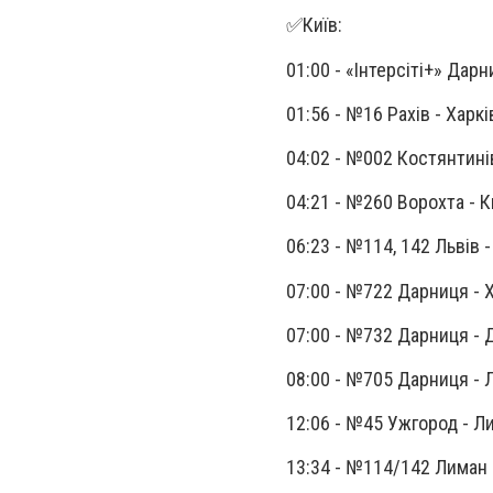
✅Київ:
01:00 - «Інтерсіті+» Дарн
01:56 - №16 Рахів - Харкі
04:02 - №002 Костянтині
04:21 - №260 Ворохта - К
06:23 - №114, 142 Львів 
07:00 - №722 Дарниця - 
07:00 - №732 Дарниця - 
08:00 - №705 Дарниця - 
12:06 - №45 Ужгород - Л
13:34 - №114/142 Лима