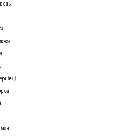
авець
та
ріжжя
са
ь
ернівці
ород
і
Лиман