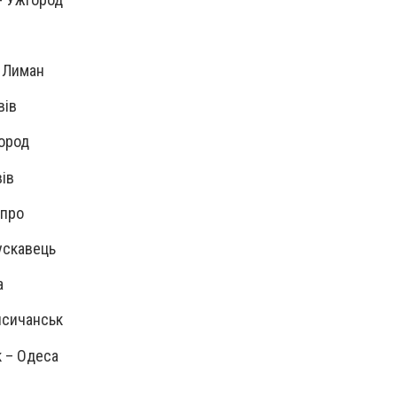
- Лиман
вів
город
вів
іпро
рускавець
а
Лисичанськ
к – Одеса