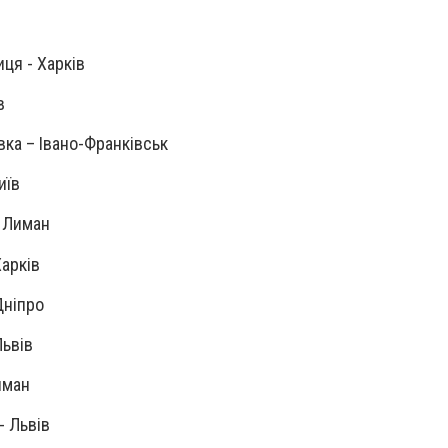
иця - Харків
в
вка – Івано-Франківськ
иїв
- Лиман
Харків
Дніпро
Львів
иман
н - Львів