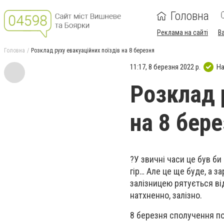
Головна
Реклама на сайті
В
Головна
Розклад руху евакуаційних поїздів на 8 березня
11:17, 8 березня 2022 р.
На
Розклад 
на 8 бер
?У звичні часи це був би
гір… Але це ще буде, а з
залізницею рятується ві
натхненно, залізно.
8 березня сполучення по