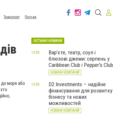
Транспорт
Погода
ОСТАННІ НОВИНИ
дів
Вар’єте, театр, соул і
13:00
блюзові джеми: серпень у
Caribbean Club і Pepper's Club
НОВИНИ КОМПАНІЙ
с до моря або
D2 Investments – надійне
13:00
 хто
фінансування для розвитку
ійно,
бізнесу та нових
можливостей
НОВИНИ КОМПАНІЙ