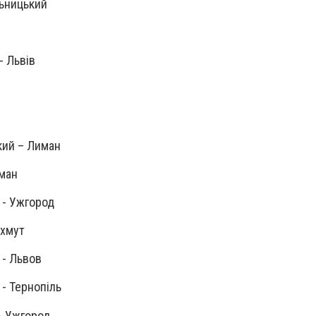
льницький
- Львів
кий – Лиман
иман
в - Ужгород
ахмут
в - Львов
 - Тернопіль
 - Ужгород