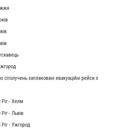
ріжжя
рків
вів
вів
рускавець
 Ужгород
х сполучень заплановані евакуаційні рейси з
 Ріг - Хелм
Ріг - Львів
 Ріг - Ужгород