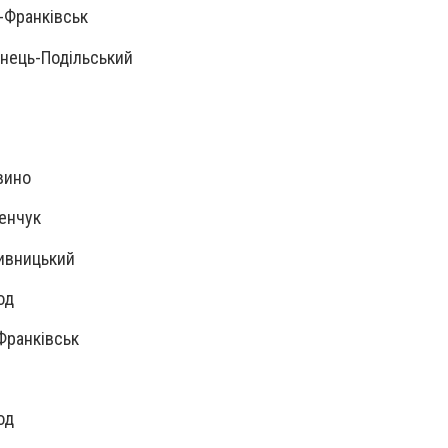
о-Франківськ
’янець-Подільський
ів
вино
менчук
пивницький
род
-Франківськ
од