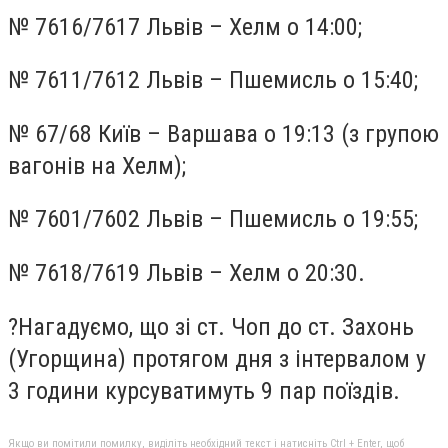
№ 7616/7617 Львів – Хелм о 14:00;
№ 7611/7612 Львів – Пшемисль о 15:40;
№ 67/68 Київ – Варшава о 19:13 (з групою
вагонів на Хелм);
№ 7601/7602 Львів – Пшемисль о 19:55;
№ 7618/7619 Львів – Хелм о 20:30.
?Нагадуємо, що зі ст. Чоп до ст. Захонь
(Угорщина) протягом дня з інтервалом у
3 години курсуватимуть 9 пар поїздів.
Якщо ви помітили помилку, виділіть необхідний текст і натисніть Ctrl + Enter, щоб