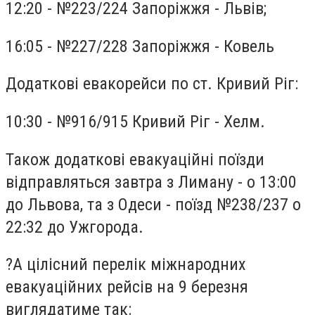
12:20 - №223/224 Запоріжжя - Львів;
16:05 - №227/228 Запоріжжя - Ковель
Додаткові евакорейси по ст. Кривий Ріг:
10:30 - №916/915 Кривий Ріг - Хелм.
Також додаткові евакуаційні поїзди
відправляться завтра з Лиману - о 13:00
до Львова, та з Одеси - поїзд №238/237 о
22:32 до Ужгорода.
?А цілісний перелік міжнародних
евакуаційних рейсів на 9 березня
виглядатиме так: