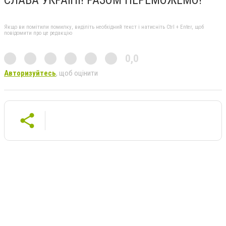
СЛАВА УКРАЇНІ! РАЗОМ ПЕРЕМОЖЕМО!
Якщо ви помітили помилку, виділіть необхідний текст і натисніть Ctrl + Enter, щоб
повідомити про це редакцію
0,0
Авторизуйтесь
, щоб оцінити