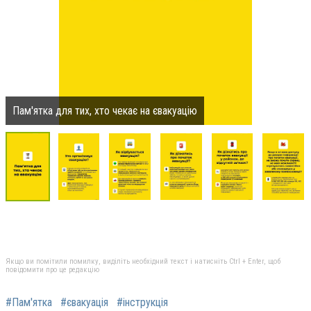
Пам'ятка для тих, хто чекає на євакуацію
Якщо ви помітили помилку, виділіть необхідний текст і натисніть Ctrl + Enter, щоб
повідомити про це редакцію
#Пам'ятка
#євакуація
#інструкція