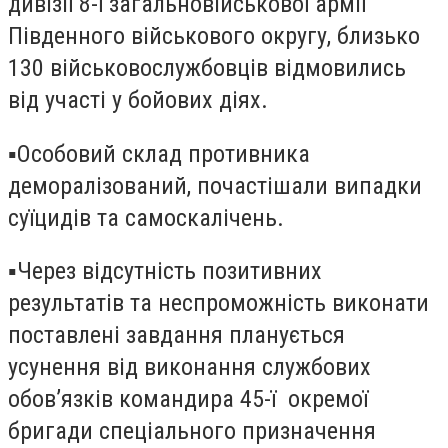
дивізії 8-ї загальновійськової армії
Південного військового округу, близько
130 військовослужбовців відмовились
від участі у бойових діях.
▪️Особовий склад противника
деморалізований, почастішали випадки
суїцидів та самоскалічень.
▪️Через відсутність позитивних
результатів та неспроможність виконати
поставлені завдання планується
усунення від виконання службових
обов’язків командира 45-ї окремої
бригади спеціального призначення