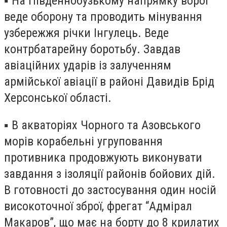
▪️ На Південнобузькому напрямку ворог
веде оборону та проводить мінування
узбережжя річки Інгулець. Веде
контрбатарейну боротьбу. Завдав
авіаційних ударів із залученням
армійської авіації в районі Давидів Брід
Херсонської області.
▪️ В акваторіях Чорного та Азовського
морів корабельні угруповання
противника продовжують виконувати
завдання з ізоляції районів бойових дій.
В готовності до застосування один носій
високоточної зброї, фрегат “Адмірал
Макаров”, що має на борту до 8 крилатих