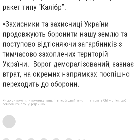
ракет типу “Калібр”.
▪️Захисники та захисниці України
продовжують боронити нашу землю та
поступово відтісняючи загарбників з
тимчасово захоплених територій
України. Ворог деморалізований, зазнає
втрат, на окремих напрямках поспішно
переходить до оборони.
Якщо ви помітили помилку, виділіть необхідний текст і натисніть Ctrl + Enter, щоб
повідомити про це редакцію