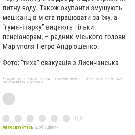
питну воду. Також окупанти змушують
мешканців міста працювати за їжу, а
“гуманітарку” видають тільки
пенсіонерам, – радник міського голови
Маріуполя Петро Андрющенко.
Фото: “тиха” евакуація з Лисичанська
Якщо ви помітили помилку, виділіть необхідний текст і натисніть Ctrl + Enter, щоб
повідомити про це редакцію
0,0
Авторизуйтесь
, щоб оцінити