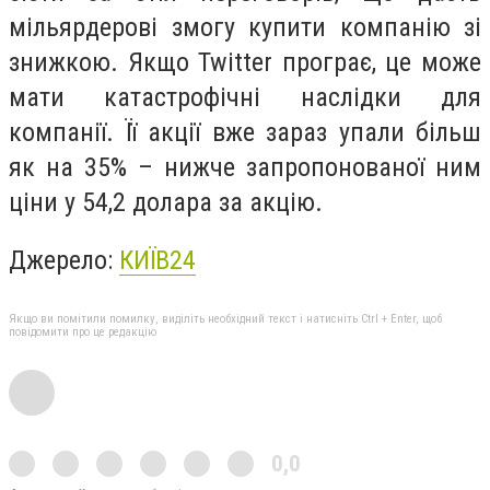
мільярдерові змогу купити компанію зі
знижкою. Якщо
Twitter
програє, це може
мати катастрофічні наслідки для
компанії. Її акції вже зараз упали більш
як на 35% – нижче запропонованої ним
ціни у 54,2 долара за акцію.
Джерело:
КИЇВ24
Якщо ви помітили помилку, виділіть необхідний текст і натисніть Ctrl + Enter, щоб
повідомити про це редакцію
0,0