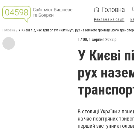
Головна
Реклама на сайті
В
Головна
У Києві під час тривог зупинятимуть рух наземного громадського транспор
17:00, 1 серпня 2022 р.
У Києві п
рух назе
транспор
В столиці України з пон
на час повітряних триво
перший заступник голови