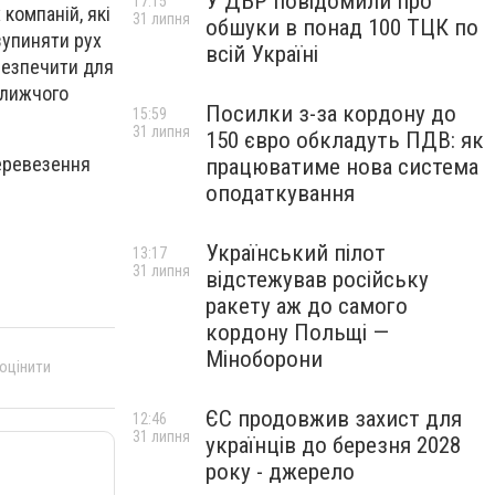
У ДБР повідомили про
17:15
компаній, які
31 липня
обшуки в понад 100 ТЦК по
зупиняти рух
всій Україні
безпечити для
ближчого
Посилки з-за кордону до
15:59
31 липня
150 євро обкладуть ПДВ: як
перевезення
працюватиме нова система
оподаткування
Український пілот
13:17
31 липня
відстежував російську
ракету аж до самого
кордону Польщі —
Міноборони
 оцінити
ЄС продовжив захист для
12:46
31 липня
українців до березня 2028
року - джерело