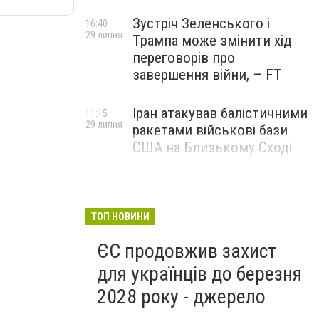
Зустріч Зеленського і
16:40
29 липня
Трампа може змінити хід
переговорів про
завершення війни, – FT
Іран атакував балістичними
11:15
29 липня
ракетами військові бази
США на Близькому Сході
ТОП НОВИНИ
ЄС продовжив захист
для українців до березня
2028 року - джерело