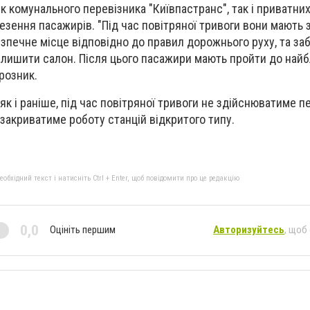
 комунального перевізника "Київпастранс", так і приватних 
езення пасажирів. "Під час повітряної тривоги вони мають 
зпечне місце відповідно до правил дорожнього руху, та за
алишити салон. Після цього пасажири мають пройти до най
розник.
, як і раніше, під час повітряної тривоги не здійснюватиме 
закриватиме роботу станцій відкритого типу.
бхідний текст і натисніть Ctrl + Enter, щоб повідомити про це редакцію
0,0
Оцініть першим
Авторизуйтесь
, щоб