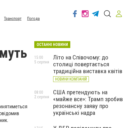
Транспорт
Погода
ОСТАННІ НОВИНИ
имуть
Літо на Співочому: до
15:00
5 серпня
столиці повертається
традиційна виставка квітів
НОВИНИ КОМПАНІЙ
США претендують на
08:00
2 серпня
«майже все»: Трамп зробив
резонансну заяву про
упинятиметься
українські надра
повідомив
ник.