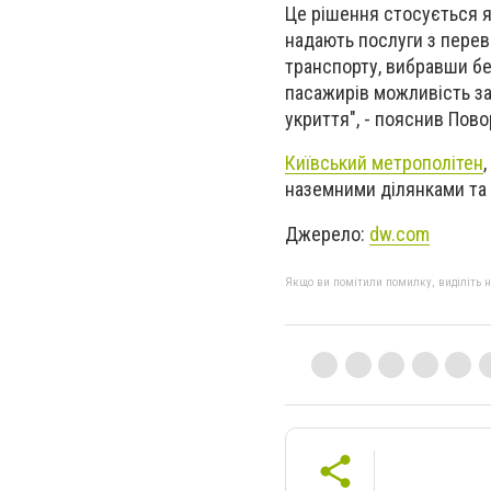
Це рішення стосується як
надають послуги з перев
транспорту, вибравши бе
пасажирів можливість з
укриття", - пояснив Пово
Київський метрополітен
наземними ділянками та 
Джерело:
dw.com
Якщо ви помітили помилку, виділіть нео