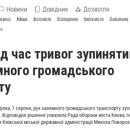
Новини
Довідник
Дозвілля
акансії
Афіша
Фотозвіти
Оголошення
Карта міста
Довідкова
ту
ід час тривог зупинят
много громадського
ту
еділка, 1 серпня, рух наземного громадського транспорту з
г. Відповідне рішення ухвалила Рада оборони міста Києва, 
 Київської міської державної адміністрації Микола Повороз