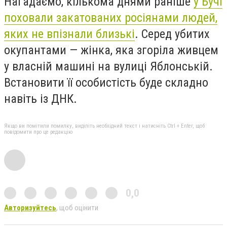
Нагадаємо, кількома днями раніше
у Бучі
поховали закатованих росіянами людей,
яких не впізнали близькі
. Серед убитих
окупантами — жінка, яка згоріла живцем
у власній машині на вулиці Яблонській.
Встановити її особистість буде складно
навіть із ДНК.
Якщо ви помітили помилку, виділіть необхідний текст і натисніть Ctrl + Enter, щоб
повідомити про це редакцію
0,0
Авторизуйтесь
, щоб оцінити