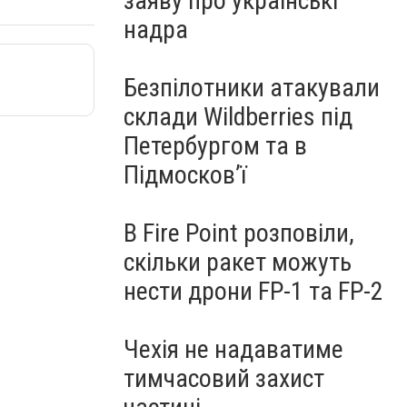
заяву про українські
надра
Безпілотники атакували
склади Wildberries під
Петербургом та в
Підмосков’ї
В Fire Point розповіли,
скільки ракет можуть
нести дрони FP-1 та FP-2
Чехія не надаватиме
тимчасовий захист