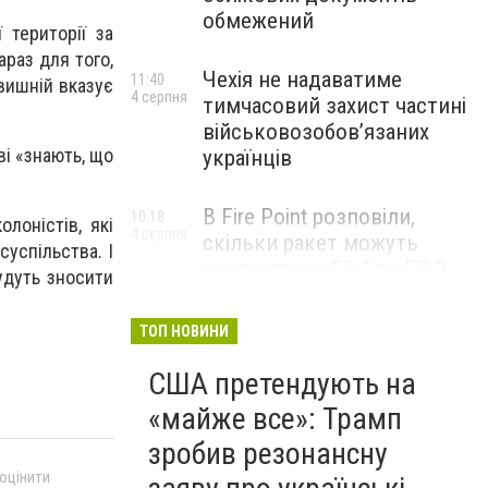
обмежений
 території за
раз для того,
Чехія не надаватиме
11:40
евишній вказує
4 серпня
тимчасовий захист частині
військовозобов’язаних
ві «знають, що
українців
В Fire Point розповіли,
10:18
лоністів, які
4 серпня
скільки ракет можуть
суспільства. І
нести дрони FP-1 та FP-2
удуть зносити
ТОП НОВИНИ
США претендують на
«майже все»: Трамп
зробив резонансну
 оцінити