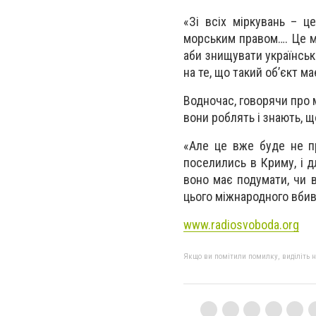
«Зі всіх міркувань – ц
морським правом…. Це мі
аби знищувати українськ
на те, що такий об’єкт м
Водночас, говорячи про 
вони роблять і знають, щ
«Але це вже буде не пр
поселились в Криму, і д
воно має подумати, чи 
цього міжнародного вбив
www.radiosvoboda.org
Якщо ви помітили помилку, виділіть нео