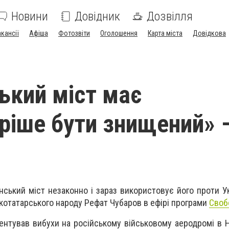
Новини
Довідник
Дозвілля
акансії
Афіша
Фотозвіти
Оголошення
Карта міста
Довідкова
ький міст має
ріше бути знищений» 
ський міст незаконно і зараз використовує його проти Ук
котатарського народу Рефат Чубаров в ефірі програми
Своб
ентував вибухи на російському військовому аеродромі в 