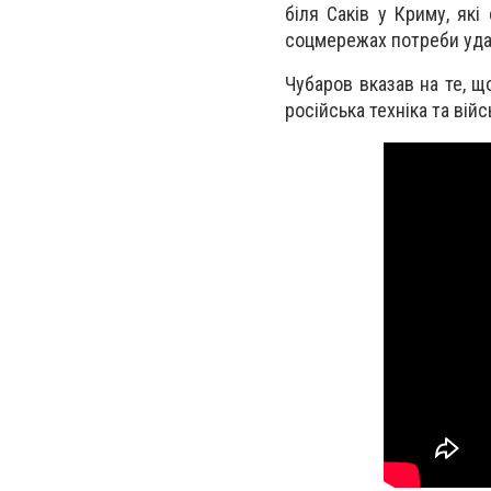
біля Саків у Криму, як
соцмережах потреби удар
Чубаров вказав на те, щ
російська техніка та війс