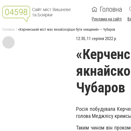
Головна
Реклама на сайті
В
Головна
«Керченський міст має якнайскоріше бути знищений» – Чубаров
12:30, 11 серпня 2022 р.
«Керченс
якнайско
Чубаров
Росія побудувала Керчен
голова Меджлісу кримсь
Таким чином він проком