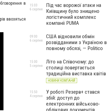
обговорення в
Під час ворожої атаки на
15:03
6 серпня
Київщину було знищено
логістичний комплекс
трів ввозяться
компанії PUMA
США відновили обмін
09:00
6 серпня
розвідданими з Україною в
повному обсязі, — Politico
Літо на Співочому: до
15:00
5 серпня
столиці повертається
традиційна виставка квітів
НОВИНИ КОМПАНІЙ
У роботі Резерв+ стався
15:50
4 серпня
збій: доступ до
електронних військово-
облікових документів