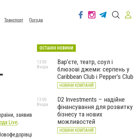
Транспорт
Погода
ОСТАННІ НОВИНИ
Вар’єте, театр, соул і
13:00
Вчора
блюзові джеми: серпень у
–
Caribbean Club і Pepper's Club
НОВИНИ КОМПАНІЙ
D2 Investments – надійне
13:00
Вчора
фінансування для розвитку
бізнесу та нових
раїни, заявив
можливостей
ода Live
.
НОВИНИ КОМПАНІЙ
Новофедорівці