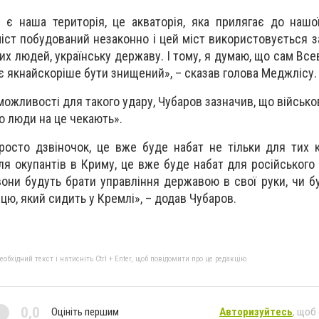
е є наша територія, це акваторія, яка прилягає до нашої
ст побудований незаконно і цей міст використовується за
их людей, українську державу. І тому, я думаю, що сам Вс
ає якнайскоріше бути знищений», – сказав голова Меджлісу.
можливості для такого удару, Чубаров зазначив, що військо
о люди на це чекають».
осто дзвіночок, це вже буде набат не тільки для тих ко
ля окупантів в Криму, це вже буде набат для російського 
вони будуть брати управління державою в свої руки, чи б
цю, який сидить у Кремлі», – додав Чубаров.
бхідний текст і натисніть Ctrl + Enter, щоб повідомити про це редакцію
0,0
Оцініть першим
Авторизуйтесь
, щоб