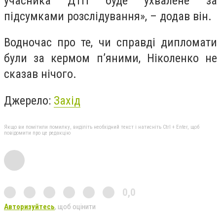
учасника ДТП буде ухвалене за
підсумками розслідування», – додав він.
Водночас про те, чи справді дипломати
були за кермом п’яними, Ніколенко не
сказав нічого.
Джерело:
Захід
Якщо ви помітили помилку, виділіть необхідний текст і натисніть Ctrl + Enter, щоб
повідомити про це редакцію
0,0
Авторизуйтесь
, щоб оцінити