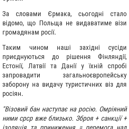
За словами Єрмака, сьогодні стало
відомо, що Польща не видаватиме візи
громадянам росії.
Таким чином наші західні сусіди
приєднуються до рішення Фінляндії,
Естонії, Латвії та Данії у їхній спробі
запровадити загальноєвропейську
заборону на видачу туристичних віз для
росіян.
"Візовий бан наступає на росію. Омріяний
ними срср вже близько. Зброя + санкції +
ізоляція та приниження = перемога над