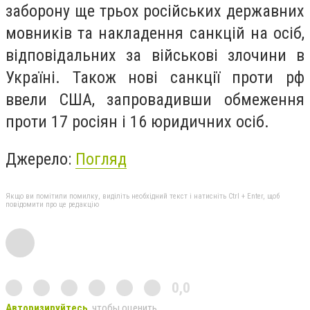
заборону ще трьох російських державних
мовників та накладення санкцій на осіб,
відповідальних за військові злочини в
Україні. Також нові санкції проти рф
ввели США, запровадивши обмеження
проти 17 росіян і 16 юридичних осіб.
Джерело:
Погляд
Якщо ви помітили помилку, виділіть необхідний текст і натисніть Ctrl + Enter, щоб
повідомити про це редакцію
0,0
Авторизируйтесь
, чтобы оценить