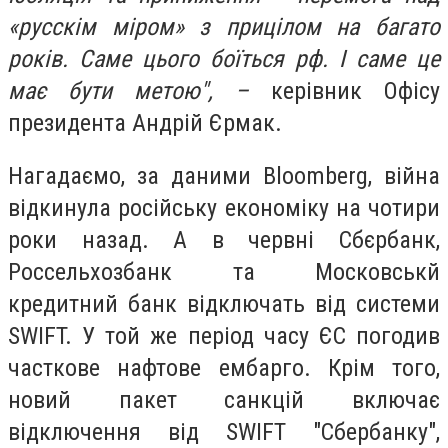
«русскім міром» з прицілом на багато
років. Саме цього боїться рф. І саме це
має бути метою", –
керівник Офісу
президента Андрій Єрмак.
Нагадаємо, за даними Bloomberg, війна
відкинула російську економіку на чотири
роки назад. А в червні Сбєрбанк,
Россельхозбанк та Московськй
кредитний банк відключать від системи
SWIFT. У той же період часу ЄС погодив
часткове нафтове ембарго. Крім того,
новий пакет санкцій включає
відключення від SWIFT "Сбербанку",