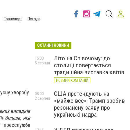
Транспорт
Погода
ОСТАННІ НОВИНИ
Літо на Співочому: до
15:00
5 серпня
столиці повертається
традиційна виставка квітів
НОВИНИ КОМПАНІЙ
усну хворобу.
США претендують на
08:00
2 серпня
«майже все»: Трамп зробив
резонансну заяву про
жених випадків
українські надра
% більше, ніж
 –
пресслужба