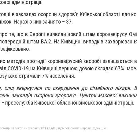
ової адміністрації.
годні в закладах охорони здоров’я Київської області для к
жок. Наразі з них зайнято – 37.
про те, що в Європі виявили новий штам коронавірусу Омі
попередній штам ВА.2. На Київщині випадків захворювання
 зафіксовано.
х методів протидії коронавірусній хворобі залишається в
ї від COVID-19 на Київщині першою дозою складає 67% насе
дозу вже отримали 7% населення.
 слід звернутися по скерування до сімейного лікаря. 
ень закладів охорони здоров’я. Центри масової вакцина
, –
пресслужба Київської обласної військової адміністрації.
бхідний текст і натисніть Ctrl + Enter, щоб повідомити про це редакцію