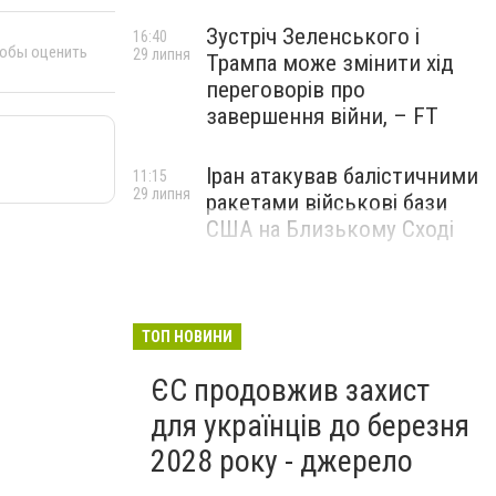
Зустріч Зеленського і
16:40
тобы оценить
29 липня
Трампа може змінити хід
переговорів про
завершення війни, – FT
Іран атакував балістичними
11:15
29 липня
ракетами військові бази
США на Близькому Сході
ТОП НОВИНИ
ЄС продовжив захист
для українців до березня
2028 року - джерело