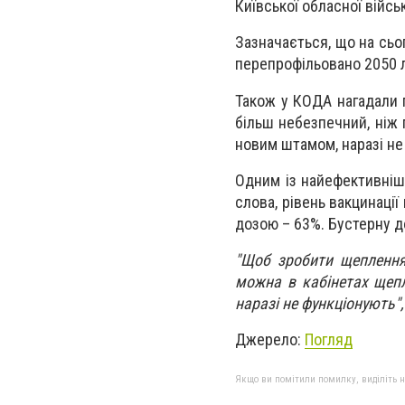
Київської обласної військ
Зазначається, що на сьо
перепрофільовано 2050 лі
Також у КОДА нагадали 
більш небезпечний, ніж 
новим штамом, наразі не
Одним із найефективніши
слова, рівень вакцинаці
дозою – 63%. Бустерну 
"Щоб зробити щеплення,
можна в кабінетах щепл
наразі не функціонують"
Джерело:
Погляд
Якщо ви помітили помилку, виділіть нео