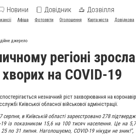
Новини
Довідник
Дозвілля
акансії
Афіша
Фотозвіти
Оголошення
Карта міста
Довідкова
дійне джерело
личному регіоні зросла
ь хворих на COVID-19
спостерігається незначний ріст захворювання на коронавір
службі Київської обласної військової адміністрації.
 7 серпня, в Київській області зареєстровано 278 підтверд
19 із показником 15,6 на 100 тисяч населення. Це на 5,7
25 по 31 липня. Наголошуємо, COVID-19 нікуди не зник!",