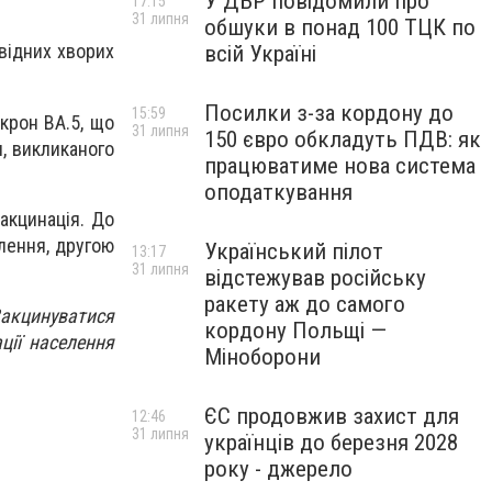
У ДБР повідомили про
17:15
31 липня
обшуки в понад 100 ТЦК по
овідних хворих
всій Україні
Посилки з-за кордону до
15:59
крон ВА.5, що
31 липня
150 євро обкладуть ПДВ: як
, викликаного
працюватиме нова система
оподаткування
акцинація. До
лення, другою
Український пілот
13:17
31 липня
відстежував російську
ракету аж до самого
Вакцинуватися
кордону Польщі —
ції населення
Міноборони
ЄС продовжив захист для
12:46
31 липня
українців до березня 2028
року - джерело