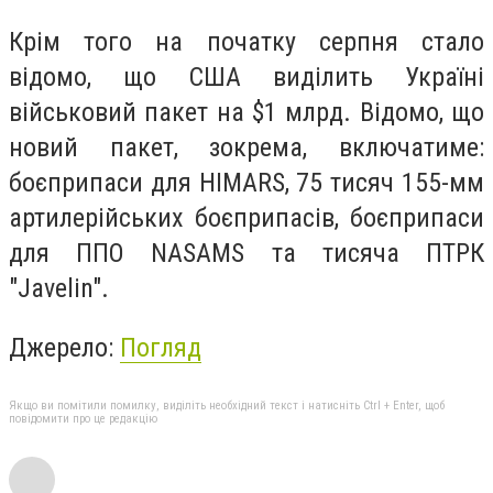
Крім того на початку серпня стало
відомо, що США виділить Україні
військовий пакет на $1 млрд. Відомо, що
новий пакет, зокрема, включатиме:
боєприпаси для HIMARS, 75 тисяч 155-мм
артилерійських боєприпасів, боєприпаси
для ППО NASAMS та тисяча ПТРК
"Javelin".
Джерело:
Погляд
Якщо ви помітили помилку, виділіть необхідний текст і натисніть Ctrl + Enter, щоб
повідомити про це редакцію