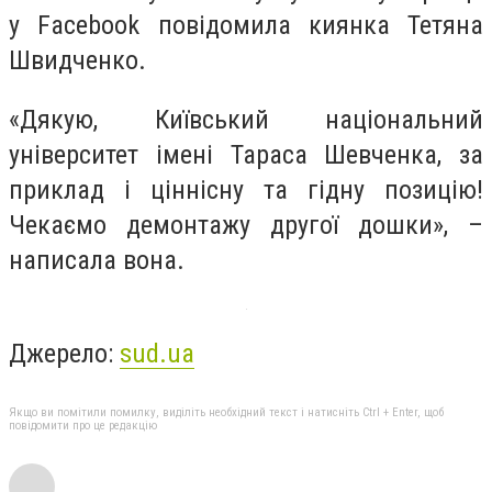
у Facebook повідомила киянка
Тетяна
Швидченко.
«Дякую, Київський національний
університет імені Тараса Шевченка, за
приклад і ціннісну та гідну позицію!
Чекаємо демонтажу другої дошки», –
написала вона.
Джерело:
sud.ua
Якщо ви помітили помилку, виділіть необхідний текст і натисніть Ctrl + Enter, щоб
повідомити про це редакцію