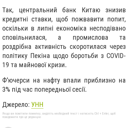
Так, центральний банк Китаю знизив
кредитні ставки, щоб пожвавити попит,
оскільки в липні економіка несподівано
сповільнилася, а промислова та
роздрібна активність скоротилася через
політику Пекіна щодо боротьби з COVID-
19 та майнової кризи.
Ф'ючерси на нафту впали приблизно на
3% під час попередньої сесії.
Джерело:
УНН
Якщо ви помітили помилку, виділіть необхідний текст і натисніть Ctrl + Enter, щоб
повідомити про це редакцію