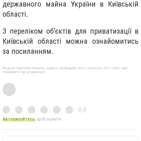
державного майна України в Київській
області.
З переліком об'єктів для приватизації в
Київській області можна ознайомитись
за посиланням.
Якщо ви помітили помилку, виділіть необхідний текст і натисніть Ctrl + Enter, щоб
повідомити про це редакцію
0,0
Авторизуйтесь
, щоб оцінити