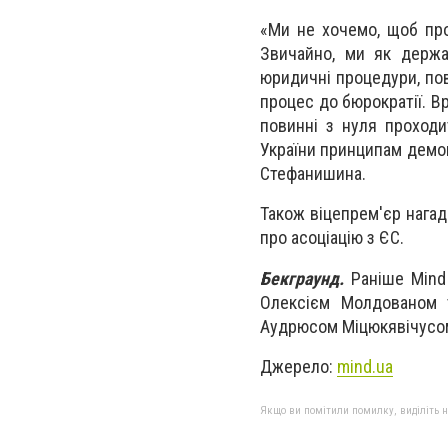
«Ми не хочемо, щоб пр
Звичайно, ми як держа
юридичні процедури, пов
процес до бюрократії. В
повинні з нуля проходи
України принципам демок
Стефанишина.
Також віцепрем'єр нагад
про асоціацію з ЄС.
Бекграунд.
Раніше Mind
Олексієм Молдованом т
Аудрюсом Міцюкявічусо
Джерело:
mind.ua
Якщо ви помітили помилку, виділіть нео