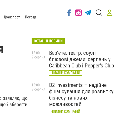
Транспорт
Погода
ОСТАННІ НОВИНИ
я
Вар’єте, театр, соул і
13:00
7 серпня
блюзові джеми: серпень у
я
Caribbean Club і Pepper's Club
НОВИНИ КОМПАНІЙ
D2 Investments – надійне
13:00
7 серпня
фінансування для розвитку
бізнесу та нових
с заявляє, що
можливостей
 щоб зберегти
НОВИНИ КОМПАНІЙ