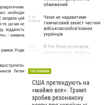
обмежений
рократичним.
сі необхідні
Чехія не надаватиме
11:40
ЄС зводили цей
4 серпня
тимчасовий захист частині
и те, що ми не
військовозобов’язаних
у, відданість
українців
ти», – заявила
В Fire Point розповіли,
10:18
 рамках Угоди
4 серпня
скільки ракет можуть
нести дрони FP-1 та FP-2
вростратегія»
нансів Литви
ТОП НОВИНИ
США претендують на
«майже все»: Трамп
зробив резонансну