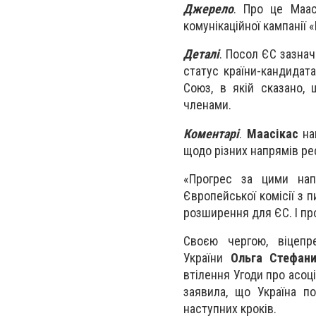
Джерело
. Про це Маас
комунікаційної кампанії 
Деталі
. Посол ЄС зазнач
статус країни-кандидат
Союз, в якій сказано, 
членами.
Коментарі
.
Маасікас
на
щодо різних напрямів ре
«Прогрес за цими нап
Європейської комісії з 
розширення для ЄС. І пр
Своєю чергою, віцепре
України
Ольга Стефан
втілення Угоди про асоц
заявила, що Україна п
наступних кроків.