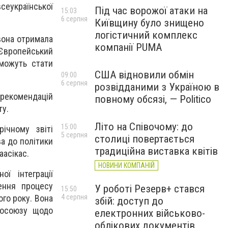
сеукраїнської
Під час ворожої атаки на
15:03
6 серпня
Київщину було знищено
логістичний комплекс
 вона отримала
компанії PUMA
 Європейський
 можуть стати
США відновили обмін
09:00
6 серпня
розвідданими з Україною в
 рекомендацій
повному обсязі, — Politico
ту.
Літо на Співочому: до
15:00
ічному звіті
5 серпня
столиці повертається
ва до політики
традиційна виставка квітів
аасікас.
НОВИНИ КОМПАНІЙ
ї інтеграції
ення процесу
У роботі Резерв+ стався
15:50
ого року. Вона
4 серпня
збій: доступ до
росоюзу щодо
електронних військово-
облікових документів