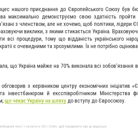
оцес нашого приєднання до Європейського Союзу був бю
ва максимально демонструємо свою здатність пройти в
'язані з членством, але не хочемо, щоб політики, лідери 
раховуючи виклики, з якими стикається Україна. Враховуюч
ти всі процедури, тому що відданість українського народ
ратії є очевидними та зрозумілими. Їх не потрібно оцінюва
ала, що Україна майже на 70% виконала всі зобов'язання в
 обговорив з керівником центру економічних ініціатив «Є
а інвестбанкіром й ексспівробітником Міністерства фі
м,
що чекає Україну на шляху
до вступу до Євросоюзу.
бхідний текст і натисніть Ctrl + Enter, щоб повідомити про це редакцію