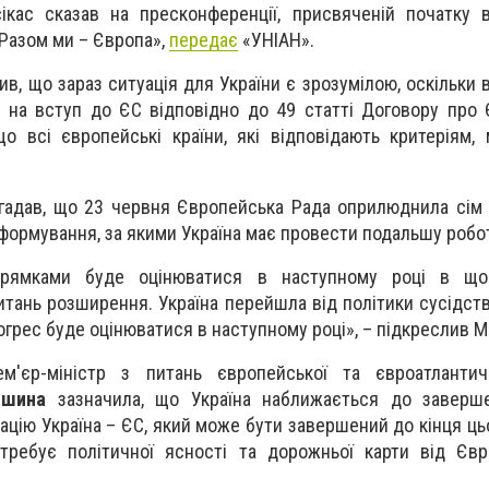
ікас сказав на пресконференції, присвяченій початку в
«Разом ми – Європа»,
передає
«УНІАН».
ив, що зараз ситуація для України є зрозумілою, оскільки
а на вступ до ЄС відповідно до 49 статті Договору про
що всі європейські країни, які відповідають критеріям,
гадав, що 23 червня Європейська Рада оприлюднила сім
формування, за якими Україна має провести подальшу робо
рямками буде оцінюватися в наступному році в щор
питань розширення. Україна перейшла від політики сусідст
огрес буде оцінюватися в наступному році», – підкреслив М
м'єр-міністр з питань європейської та євроатлантично
ишина
зазначила, що Україна наближається до заверш
іацію Україна – ЄС, який може бути завершений до кінця ць
отребує політичної ясності та дорожньої карти від Єв