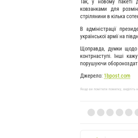
Так, у новому пакеті 
ковзанками для розмін
стрілянини в кілька соте
В адміністрації прези
української армії на півдн
Щоправда, думки щодо 
контрнаступі. Інші каж
порушуючи обороноздатн
Джерело:
1bpost.com
Якщо ви помітили помилку, виділіть нео