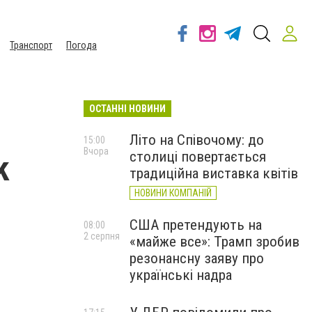
Транспорт
Погода
ОСТАННІ НОВИНИ
Літо на Співочому: до
15:00
Вчора
столиці повертається
k
традиційна виставка квітів
НОВИНИ КОМПАНІЙ
США претендують на
08:00
2 серпня
«майже все»: Трамп зробив
резонансну заяву про
українські надра