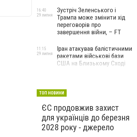
Зустріч Зеленського і
16:40
29 липня
Трампа може змінити хід
переговорів про
завершення війни, – FT
Іран атакував балістичними
11:15
29 липня
ракетами військові бази
США на Близькому Сході
ТОП НОВИНИ
ЄС продовжив захист
для українців до березня
2028 року - джерело