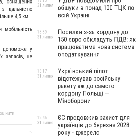
У ДБР повідомили про
17:15
в, оснащених
31 липня
обшуки в понад 100 ТЦК по
 з дальністю
всій Україні
ільше 4,5 км.
 мобільність
Посилки з-за кордону до
15:59
31 липня
150 євро обкладуть ПДВ: як
працюватиме нова система
я допоможе у
оподаткування
х запасів, не
Український пілот
13:17
31 липня
відстежував російську
ракету аж до самого
кордону Польщі —
Міноборони
 оцінити
ЄС продовжив захист для
12:46
31 липня
українців до березня 2028
року - джерело