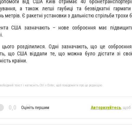
допомоги від США Київ отримає 40 бронетранспортері
ування, а також легші гаубиці та безвідкатні гармати
нь метрів. Є ракетні установки з дальністю стрільби трохи б
дента США зазначають – нове озброєння має підвищити
і.
цього розділилися. Одні зазначають, що це озброєнн
уть, що США віддали те, що можна було дістати зі свої
ість країни.
бхідний текст і натисніть Ctrl + Enter, щоб повідомити про це редакцію
0,0
Оцініть першим
Авторизуйтесь
, щоб