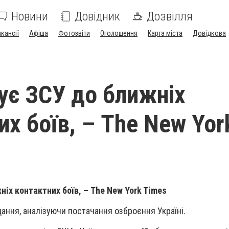
Новини
Довідник
Дозвілля
акансії
Афіша
Фотозвіти
Оголошення
Карта міста
Довідкова
тує ЗСУ до ближніх
их боїв, – The New Yor
ніх контактних боїв
, – The New York Times
дання, аналізуючи постачання озброєння Україні.