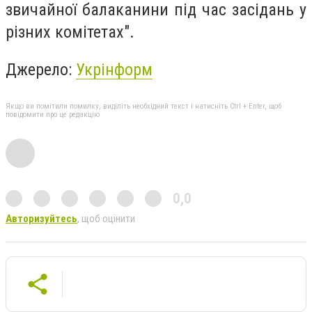
звичайної балаканини під час засідань у
різних комітетах".
Джерело:
Укрінформ
Якщо ви помітили помилку, виділіть необхідний текст і натисніть Ctrl + Enter, щоб
повідомити про це редакцію
0,0
Авторизуйтесь
, щоб оцінити