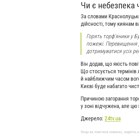
Чи є небезпека 
За словами Краснолуцько
дійсності, тому киянам в
Горять торф'яники у Б
пожежі. Перевищення р
дотримуватися усіх рек
Він додав, що якість пов
Що стосується термінів 
й найближчим часом вого
Києві буде набагато чис
Причиною загорання тор
у зоні відчужена, але цю
Джерело:
24tv.ua
Якщо ви помітили помилку, виділіть нео