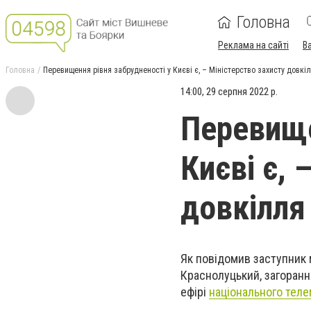
Головна
Реклама на сайті
В
Головна
Перевищення рівня забрудненості у Києві є, – Міністерство захисту довкі
14:00, 29 серпня 2022 р.
Перевище
Києві є, 
довкілля
Як повідомив заступник 
Краснолуцький, загоранн
ефірі
національного тел