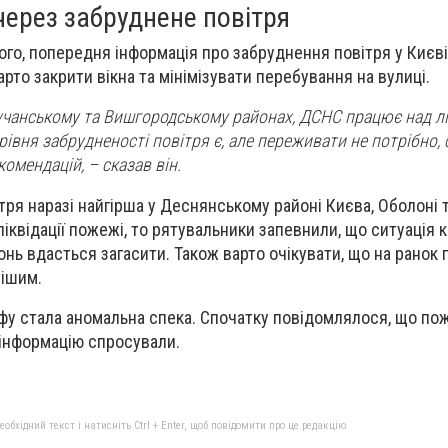
через забруднене повітря
го, попередня інформація про забруднення повітря у Києві
арто закрити вікна та мінімізувати перебування на вулиці.
учанському та Вишгородському районах, ДСНС працює над лі
івня забрудненості повітря є, але переживати не потрібно, 
омендацій, – сказав він.
ітря наразі найгірша у Деснянському районі Києва, Оболоні 
ліквідації пожежі, то рятувальники запевнили, що ситуація
нь вдасться загасити. Також варто очікувати, що на ранок 
тішим.
фу стала аномальна спека. Спочатку повідомлялося, що по
 інформацію спросували.
бхідний текст і натисніть Ctrl + Enter, щоб повідомити про це редакцію