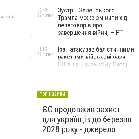
Зустріч Зеленського і
16:40
29 липня
 оцінити
Трампа може змінити хід
переговорів про
завершення війни, – FT
Іран атакував балістичними
11:15
29 липня
ракетами військові бази
США на Близькому Сході
ТОП НОВИНИ
ЄС продовжив захист
для українців до березня
2028 року - джерело