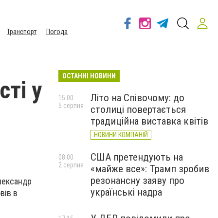
Транспорт
Погода
ОСТАННІ НОВИНИ
ті у
Літо на Співочому: до
15:00
5 серпня
столиці повертається
традиційна виставка квітів
НОВИНИ КОМПАНІЙ
США претендують на
08:00
2 серпня
«майже все»: Трамп зробив
резонансну заяву про
Олександр
українські надра
вів в