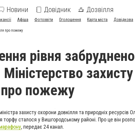
Новини
Довідник
Дозвілля
акансії
Афіша
Фотозвіти
Оголошення
Карта міста
Довідкова
лля про пожежу
ння рівня забрудненос
– Міністерство захисту
 про пожежу
міністра захисту охорони довкілля та природніх ресурсів 
я торфу сталося у Вишгородському районі. Про це він розпо
емарафону
, передає
24 канал
.