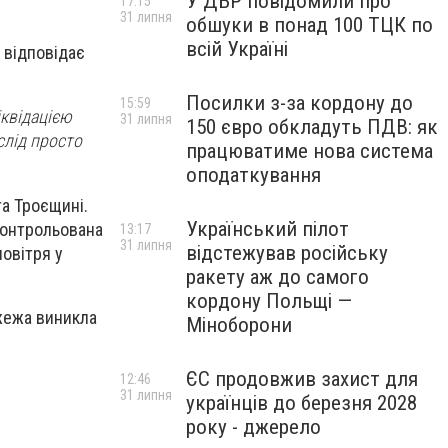
У ДБР повідомили про
17:15
31 липня
обшуки в понад 100 ТЦК по
всій Україні
 відповідає
Посилки з-за кордону до
15:59
квідацією
31 липня
150 євро обкладуть ПДВ: як
слід просто
працюватиме нова система
оподаткування
та Троєщині.
Український пілот
 контрольована
13:17
31 липня
відстежував російську
повітря у
ракету аж до самого
кордону Польщі —
жежа виникла
Міноборони
ЄС продовжив захист для
12:46
31 липня
українців до березня 2028
року - джерело