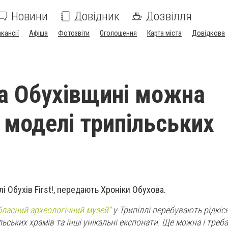
Новини
Довідник
Дозвілля
акансії
Афіша
Фотозвіти
Оголошення
Карта міста
Довідкова
на Обухівщині можна
 моделі трипільських
лі Обухів First!, передають Хроніки Обухова.
бласний археологічний музей"
у Трипіллі перебувають рідкісн
льських храмів та інші унікальні експонати. Ще можна і треба