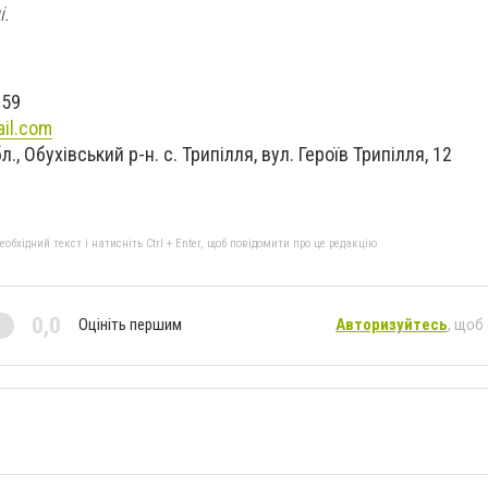
і.
 59
il.com
., Обухівський р-н. с. Трипілля, вул. Героїв Трипілля, 12
бхідний текст і натисніть Ctrl + Enter, щоб повідомити про це редакцію
0,0
Оцініть першим
Авторизуйтесь
, щоб