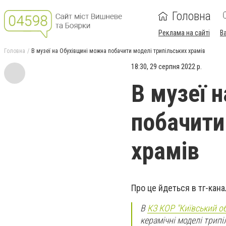
Головна
Реклама на сайті
В
Головна
В музеї на Обухівщині можна побачити моделі трипільських храмів
18:30, 29 серпня 2022 р.
В музеї 
побачити
храмів
Про це йдеться в тг-кана
В
КЗ КОР "Київський о
керамічні моделі трипі