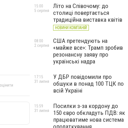
Літо на Співочому: до
15:00
5 серпня
столиці повертається
традиційна виставка квітів
НОВИНИ КОМПАНІЙ
США претендують на
08:00
2 серпня
«майже все»: Трамп зробив
резонансну заяву про
українські надра
У ДБР повідомили про
17:15
31 липня
обшуки в понад 100 ТЦК по
 оцінити
всій Україні
Посилки з-за кордону до
15:59
31 липня
150 євро обкладуть ПДВ: як
працюватиме нова система
оподаткування