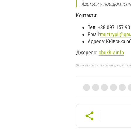
йдеться у повідомленн
Контакти:
Тел:
+38 097 157 90
Email:
muztrypil@gma
Адреса:
Київська обл
Джерело:
obukhiv.info
Якщо ви помітили помилку, виділіть нео