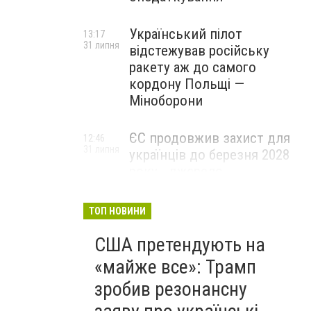
Український пілот
13:17
31 липня
відстежував російську
ракету аж до самого
кордону Польщі —
Міноборони
ЄС продовжив захист для
12:46
31 липня
українців до березня 2028
року - джерело
ТОП НОВИНИ
США претендують на
«майже все»: Трамп
зробив резонансну