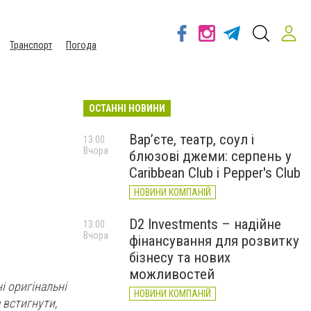
Транспорт
Погода
ОСТАННІ НОВИНИ
Вар’єте, театр, соул і
13:00
Вчора
блюзові джеми: серпень у
Caribbean Club і Pepper's Club
НОВИНИ КОМПАНІЙ
D2 Investments – надійне
13:00
Вчора
фінансування для розвитку
бізнесу та нових
можливостей
і оригінальні
НОВИНИ КОМПАНІЙ
 встигнути,