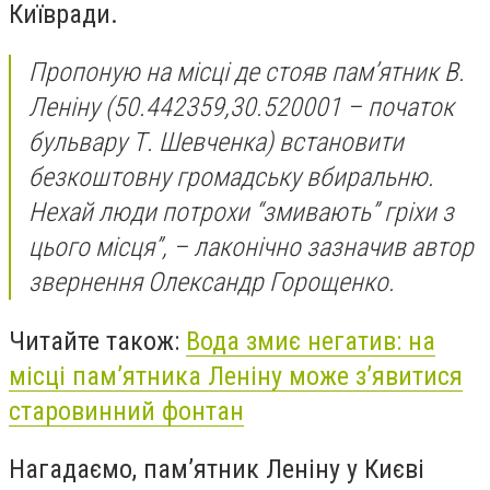
Київради.
Пропоную на місці де стояв пам’ятник В.
Леніну (50.442359,30.520001 – початок
бульвару Т. Шевченка) встановити
безкоштовну громадську вбиральню.
Нехай люди потрохи “змивають” гріхи з
цього місця”, –
лаконічно зазначив автор
звернення Олександр Горощенко.
Читайте також:
Вода змиє негатив: на
місці пам’ятника Леніну може з’явитися
старовинний фонтан
Нагадаємо, пам’ятник Леніну у Києві