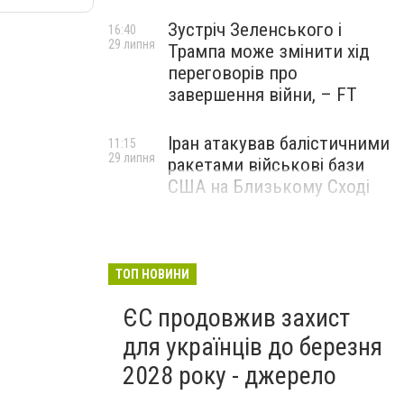
Зустріч Зеленського і
16:40
29 липня
Трампа може змінити хід
переговорів про
завершення війни, – FT
Іран атакував балістичними
11:15
29 липня
ракетами військові бази
США на Близькому Сході
ТОП НОВИНИ
ЄС продовжив захист
для українців до березня
2028 року - джерело