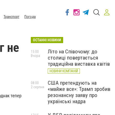
Транспорт
Погода
ОСТАННІ НОВИНИ
г не
Літо на Співочому: до
15:00
Вчора
столиці повертається
традиційна виставка квітів
НОВИНИ КОМПАНІЙ
США претендують на
08:00
2 серпня
«майже все»: Трамп зробив
резонансну заяву про
однак тепер
українські надра