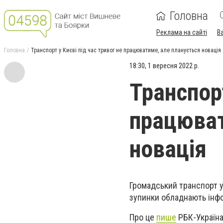
Головна
Реклама на сайті
В
Головна
Транспорт у Києві під час тривог не працюватиме, але планується новація
18:30, 1 вересня 2022 р.
Транспорт
працюват
новація
Громадський транспорт у 
зупинки обладнають інфо
Про це
пише
РБК-Україна