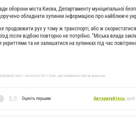
ади оборони міста Києва, Департаменту муніципальної без
доручено обладнати зупинки інформацією про найближчі ук
е продовжити рух у тому ж транспорті, або ж скористатис
їзд після відбою повторно не потрібно. "Міська влада закл
укриттями та не залишатися на зупинках під час повітряної
бхідний текст і натисніть Ctrl + Enter, щоб повідомити про це редакцію
0,0
Оцініть першим
Авторизуйтесь
, щоб