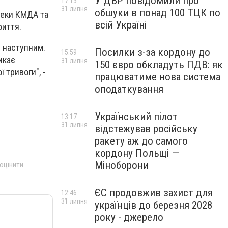
У ДБР повідомили про
17:15
31 липня
обшуки в понад 100 ТЦК по
пеки КМДА та
всій Україні
риття.
я наступним.
Посилки з-за кордону до
15:59
икає
31 липня
150 євро обкладуть ПДВ: як
 тривоги", -
працюватиме нова система
оподаткування
Український пілот
13:17
31 липня
відстежував російську
ракету аж до самого
кордону Польщі —
Міноборони
 оцінити
ЄС продовжив захист для
12:46
31 липня
українців до березня 2028
року - джерело