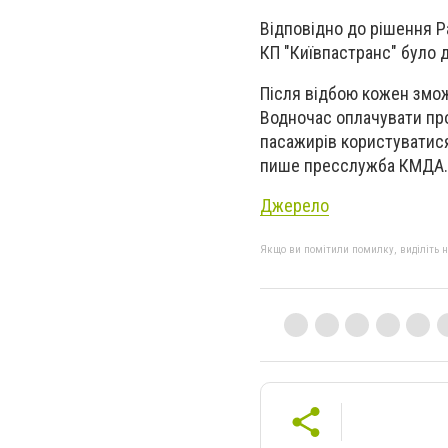
Відповідно до рішення Р
КП "Київпастранс" було 
Після відбою кожен змож
Водночас оплачувати про
пасажирів користуватися 
пише пресслужба КМДА.
Джерело
Якщо ви помітили помилку, виділіть нео