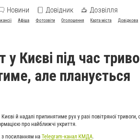
Новини
Довідник
Дозвілля
акансії
Афіша
Фотозвіти
Оголошення
Карта міста
Довідкова
 у Києві під час триво
име, але планується
Києві й надалі припинятиме рух у разі повітряної тривоги, 
рмацією про найближчі укриття.
 з посиланням на
Telegram-канал КМДА
.