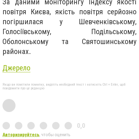
За даними моніторингу Індексу якості
повітря Києва, якість повітря серйозно
погіршилася у Шевченківському,
Голосіївському, Подільському,
Оболонському та Святошинському
районах.
Джерело
Якщо ви помітили помилку, виділіть необхідний текст і натисніть Ctrl + Enter, щоб
повідомити про це редакцію
0,0
Авторизируйтесь
, чтобы оценить