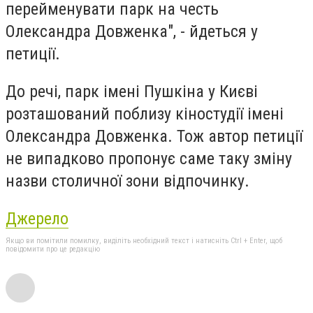
перейменувати парк на честь
Олександра Довженка", - йдеться у
петиції.
До речі, парк імені Пушкіна у Києві
розташований поблизу кіностудії імені
Олександра Довженка. Тож автор петиції
не випадково пропонує саме таку зміну
назви столичної зони відпочинку.
Джерело
Якщо ви помітили помилку, виділіть необхідний текст і натисніть Ctrl + Enter, щоб
повідомити про це редакцію