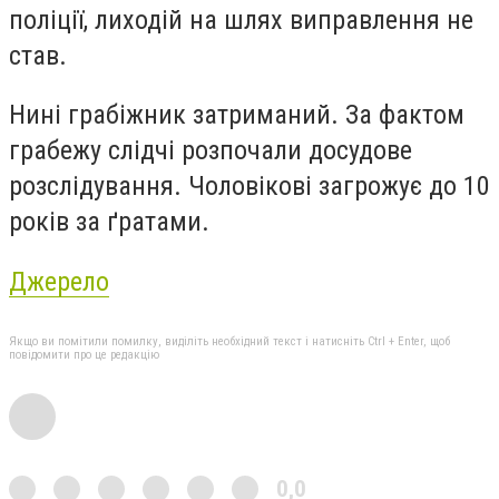
поліції, лиходій на шлях виправлення не
став.
Нині грабіжник затриманий. За фактом
грабежу слідчі розпочали досудове
розслідування. Чоловікові загрожує до 10
років за ґратами.
Джерело
Якщо ви помітили помилку, виділіть необхідний текст і натисніть Ctrl + Enter, щоб
повідомити про це редакцію
0,0