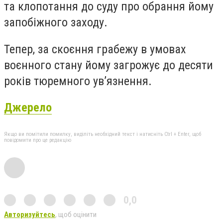
та клопотання до суду про обрання йому
запобіжного заходу.
Тепер, за скоєння грабежу в умовах
воєнного стану йому загрожує до десяти
років тюремного ув’язнення.
Джерело
Якщо ви помітили помилку, виділіть необхідний текст і натисніть Ctrl + Enter, щоб
повідомити про це редакцію
0,0
Авторизуйтесь
, щоб оцінити