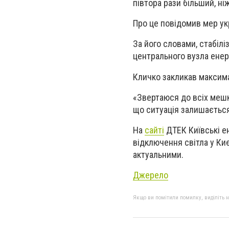
півтора рази більший, ніж
Про це повідомив мер укр
За його словами, стабіл
центрального вузла енер
Кличко закликав максим
«
Звертаюся до всіх мешк
що ситуація залишаєтьс
На
сайті
ДТЕК Київські е
відключення світла у Киє
актуальними.
Джерело
Якщо ви помітили помилку, виділіть нео