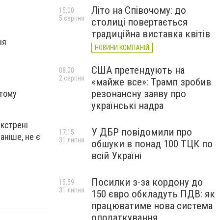
Літо на Співочому: до
15:00
5 серпня
столиці повертається
традиційна виставка квітів
ня
НОВИНИ КОМПАНІЙ
США претендують на
08:00
2 серпня
«майже все»: Трамп зробив
резонансну заяву про
 тому
українські надра
екстрені
У ДБР повідомили про
17:15
аніше, не є
31 липня
обшуки в понад 100 ТЦК по
всій Україні
Посилки з-за кордону до
15:59
31 липня
150 євро обкладуть ПДВ: як
працюватиме нова система
оподаткування