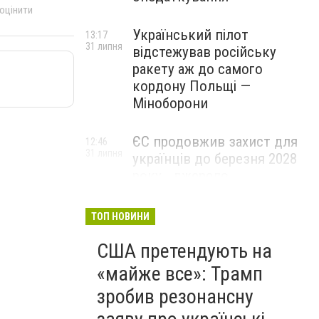
 оцінити
Український пілот
13:17
31 липня
відстежував російську
ракету аж до самого
кордону Польщі —
Міноборони
ЄС продовжив захист для
12:46
31 липня
українців до березня 2028
року - джерело
ТОП НОВИНИ
США претендують на
«майже все»: Трамп
зробив резонансну