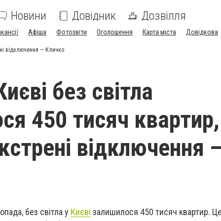
Новини
Довідник
Дозвілля
акансії
Афіша
Фотозвіти
Оголошення
Карта міста
Довідкова
ені відключення — Кличко
Києві без світла
ся 450 тисяч квартир,
екстрені відключення 
топада, без світла у
Києві
залишилося 450 тисяч квартир. Це