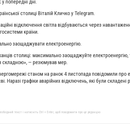
 у попередні дні.
аїнської столиці Віталій Кличко у Telegram.
ізаційні відключення світла відбуваються через навантажен
госистеми країни.
ально заощаджувати електроенергію.
анців столиці: максимально заощаджуйте електроенергію,
я складною», — резюмував мер.
нергомережі станом на ранок 4 листопада повідомили про 
ві. Наразі графіки аварійних відключень, які були складені р
бхідний текст і натисніть Ctrl + Enter, щоб повідомити про це редакцію