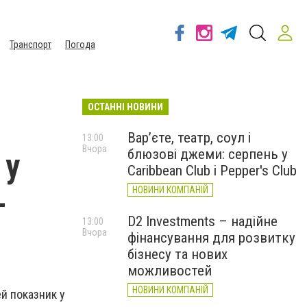
Транспорт
Погода
ОСТАННІ НОВИНИ
Вар’єте, театр, соул і
13:00
Вчора
блюзові джеми: серпень у
 у
Caribbean Club і Pepper's Club
НОВИНИ КОМПАНІЙ
—
D2 Investments – надійне
13:00
Вчора
фінансування для розвитку
бізнесу та нових
можливостей
НОВИНИ КОМПАНІЙ
й показник у