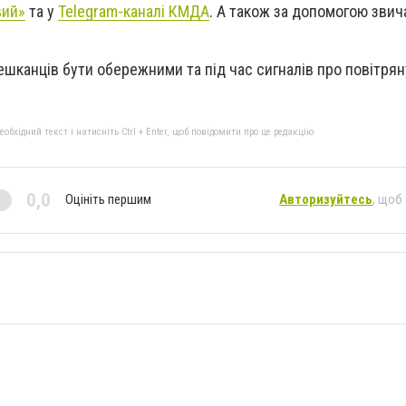
вий»
та у
Telegram-каналі КМДА
. А також за допомогою звич
ешканців бути обережними та під час сигналів про повітрян
бхідний текст і натисніть Ctrl + Enter, щоб повідомити про це редакцію
0,0
Оцініть першим
Авторизуйтесь
, щоб