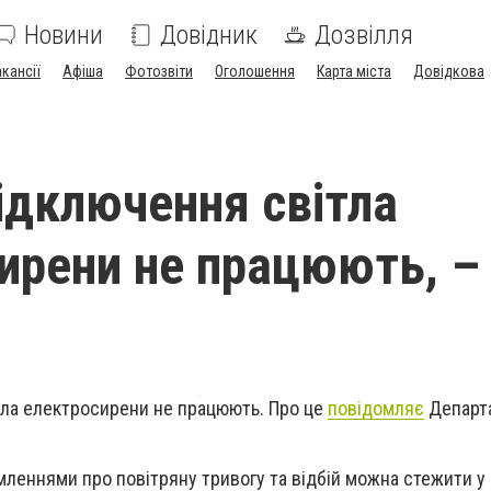
Новини
Довідник
Дозвілля
акансії
Афіша
Фотозвіти
Оголошення
Карта міста
Довідкова
відключення світла
ирени не працюють, –
тла електросирени не працюють. Про це
повідомляє
Департ
мленнями про повітряну тривогу та відбій можна стежити у