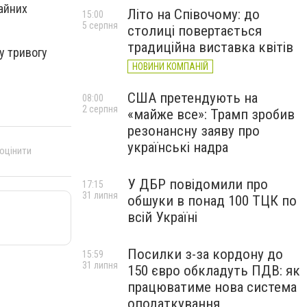
айних
Літо на Співочому: до
15:00
5 серпня
столиці повертається
традиційна виставка квітів
у тривогу
НОВИНИ КОМПАНІЙ
США претендують на
08:00
2 серпня
«майже все»: Трамп зробив
резонансну заяву про
українські надра
 оцінити
У ДБР повідомили про
17:15
31 липня
обшуки в понад 100 ТЦК по
всій Україні
Посилки з-за кордону до
15:59
31 липня
150 євро обкладуть ПДВ: як
працюватиме нова система
оподаткування