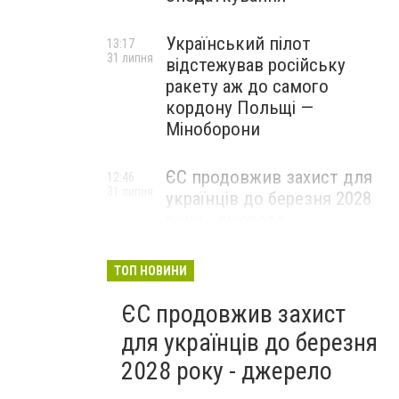
Український пілот
13:17
31 липня
відстежував російську
ракету аж до самого
кордону Польщі —
Міноборони
ЄС продовжив захист для
12:46
31 липня
українців до березня 2028
року - джерело
ТОП НОВИНИ
ЄС продовжив захист
для українців до березня
2028 року - джерело