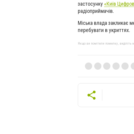
застосунку
«Київ Цифро
радіоприймачів.
Міська влада закликає м
перебувати в укриттях.
Якщо ви помітили помилку, виділіть нео