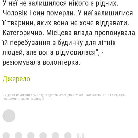
У неї не залишилося нікого з рідних.
Чоловік і син померли. У неї залишилися
її тварини, яких вона не хоче віддавати.
Категорично. Місцева влада пропонувала
їй перебування в будинку для літніх
людей, але вона відмовилася", -
резюмувала волонтерка.
Джерело
Якщо ви помітили помилку, виділіть необхідний текст і натисніть Ctrl + Enter, щоб
повідомити про це редакцію
0,0