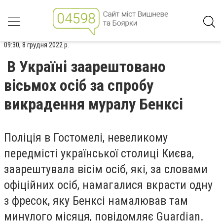
09:30, 8 грудня 2022 р.
В Україні заарештовано
вісьмох осіб за спробу
викрадення муралу Бенксі
Поліція в Гостомелі, невеликому
передмісті української столиці Києва,
заарештувала вісім осіб, які, за словами
офіційних осіб, намагалися вкрасти одну
з фресок, яку Бенксі намалював там
минулого місяця, повідомляє Guardian.