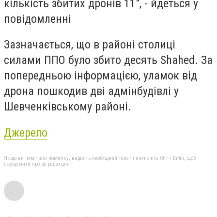
кількість збитих дронів 11", - йдеться у
повідомленні
Зазначається, що в районі столиці
силами ППО було збито десять Shahed. За
попередньою інформацією, уламок від
дрона пошкодив дві адмінбудівлі у
Шевченківському районі.
Джерело
Якщо ви помітили помилку, виділіть необхідний текст і натисніть Ctrl + Enter, щоб
повідомити про це редакцію