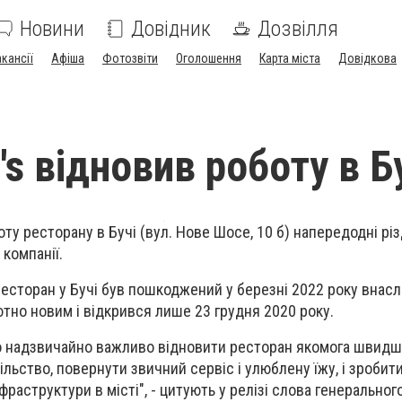
Новини
Довідник
Дозвілля
акансії
Афіша
Фотозвіти
Оголошення
Карта міста
Довідкова
s відновив роботу в Б
ту ресторану в Бучі (вул. Нове Шосе, 10 б) напередодні рі
компанії.
 ресторан у Бучі був пошкоджений у березні 2022 року внас
ютно новим і відкрився лише 23 грудня 2020 року.
о надзвичайно важливо відновити ресторан якомога швидш
льство, повернути звичний сервіс і улюблену їжу, і зробити
фраструктури в місті", - цитують у релізі слова генерально