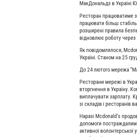
МакДональдз в Україні Юл
Ресторан працюватиме з 
працювати більш стабільн
розширені правила безпек
відновлює роботу через г
Як повідомлялося, Mcdon
Україні. Станом на 25 гр
До 24 лютого мережа "Мак
Ресторани мережі в Укра
вторгнення в Україну. К
виплачувати зарплату. Кр
зі складів і ресторанів в
Наразі Mcdonald's продов
допомоги постраждалим р
активної волонтерської 