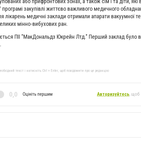
упованих або прифронтових зонах, а також сім'ї та діти, як
У програмі закупівлі життєво важливого медичного обладна
ля лікарень медичні заклади отримали апарати вакуумної те
великих мінно-вибухових ран.
ться ПІІ "МакДональдз Юкрейн Лтд." Перший заклад було в
.
бхідний текст і натисніть Ctrl + Enter, щоб повідомити про це редакцію
0,0
Оцініть першим
Авторизуйтесь
, щоб