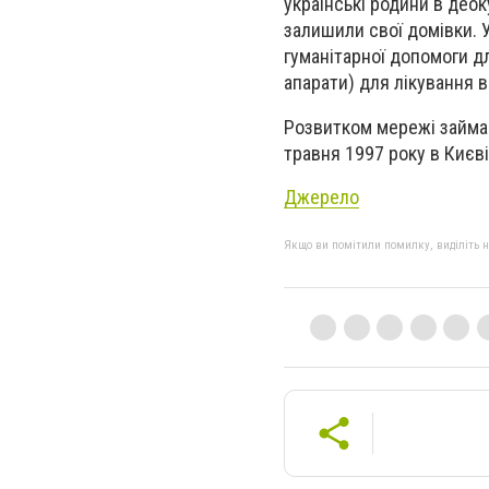
українські родини в деок
залишили свої домівки. 
гуманітарної допомоги д
апарати) для лікування 
Розвитком мережі займає
травня 1997 року в Києві
Джерело
Якщо ви помітили помилку, виділіть нео