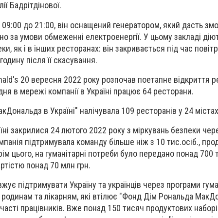
ії Бадрітдінової.
09:00 до 21:00, він оснащений генератором, який дасть змо
о за умови обмеженні електроенергії. У цьому закладі діют
и, як і в інших ресторанах: він закривається під час повітр
одину після її скасування.
ald's 20 вересня 2022 року розпочав поетапне відкриття р
удня в мережі компанії в Україні працює 64 ресторани.
Дональдз в Україні" налічувала 109 ресторанів у 24 містах
їні закрилися 24 лютого 2022 року з міркувань безпеки чер
омпанія підтримувала команду більше ніж з 10 тис.осіб., п
ім цього, на гуманітарні потреби було передано понад 700 
артістю понад 70 млн грн.
жує підтримувати Україну та українців через програми гума
одинам та лікарням, які втілює "Фонд Дім Рональда МакДо
участі працівників. Вже понад 150 тисяч продуктових набор