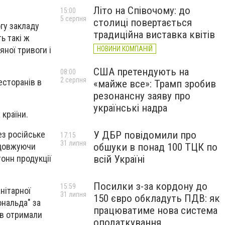
Літо на Співочому: до
15:00
5 серпня
столиці повертається
гу закладу
традиційна виставка квітів
ь такі ж
яної тривоги і
НОВИНИ КОМПАНІЙ
США претендують на
08:00
2 серпня
есторанів в
«майже все»: Трамп зробив
резонансну заяву про
українські надра
 країни.
У ДБР повідомили про
ез російське
17:15
31 липня
обшуки в понад 100 ТЦК по
родовжуючи
всій Україні
тонн продукції
Посилки з-за кордону до
15:59
нітарної
31 липня
150 євро обкладуть ПДВ: як
нальда" за
працюватиме нова система
ів отримали
оподаткування