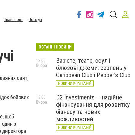
Транспорт
Погода
ОСТАННІ НОВИНИ
учі
Вар’єте, театр, соул і
13:00
Вчора
блюзові джеми: серпень у
Caribbean Club і Pepper's Club
здвяних свят,
НОВИНИ КОМПАНІЙ
D2 Investments – надійне
лідок бойових
13:00
Вчора
фінансування для розвитку
бізнесу та нових
е, щоб
можливостей
 один з
НОВИНИ КОМПАНІЙ
го директора