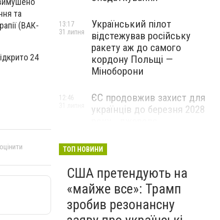
і вимушено
ння та
Український пілот
13:17
рапії (ВАК-
31 липня
відстежував російську
ракету аж до самого
ідкрито 24
кордону Польщі —
Міноборони
ЄС продовжив захист для
12:46
31 липня
українців до березня 2028
року - джерело
 оцінити
ТОП НОВИНИ
США претендують на
«майже все»: Трамп
зробив резонансну