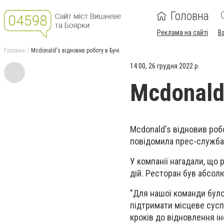
Головна
Реклама на сайті
В
Головна
Mcdonald's відновив роботу в Бучі
14:00, 26 грудня 2022 р.
Mcdonald'
Mcdonald's відновив робо
повідомила прес-служба 
У компанії нагадали, що
дій. Ресторан був абсол
"Для нашої команди бул
підтримати місцеве суспі
кроків до відновлення ін