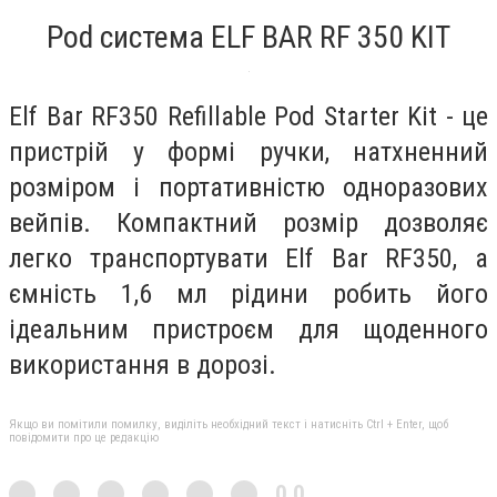
Pod система ELF BAR RF 350 KIT
Elf Bar RF350 Refillable Pod Starter Kit - це
пристрій у формі ручки, натхненний
розміром і портативністю одноразових
вейпів. Компактний розмір дозволяє
легко транспортувати Elf Bar RF350, а
ємність 1,6 мл рідини робить його
ідеальним пристроєм для щоденного
використання в дорозі.
Якщо ви помітили помилку, виділіть необхідний текст і натисніть Ctrl + Enter, щоб
повідомити про це редакцію
0,0