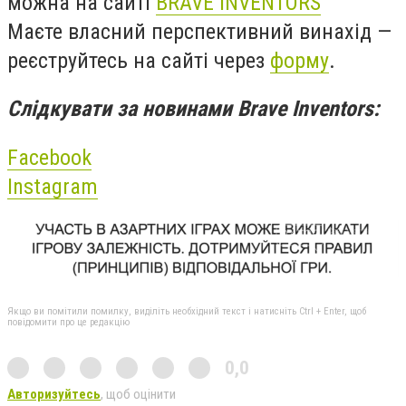
можна на сайті
BRAVE INVENTORS
Маєте власний перспективний винахід —
реєструйтесь на сайті через
форму
.
Слідкувати за новинами Brave Inventors:
Facebook
Instagram
Якщо ви помітили помилку, виділіть необхідний текст і натисніть Ctrl + Enter, щоб
повідомити про це редакцію
0,0
Авторизуйтесь
, щоб оцінити