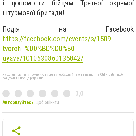
і допомогти бійцям Третьої окремої
штурмової бригади!
Подія на Facebook
https://facebook.com/events/s/1509-
tvorchi-%D0%BD%D0%B0-
uyava/1010530860135842/
Якщо ви помітили помилку, виділіть необхідний текст і натисніть Ctrl + Enter, щоб
повідомити про це редакцію
0,0
Авторизуйтесь
, щоб оцінити