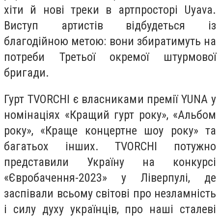
хіти й нові треки в артпросторі Uyava.
Виступ артистів відбудеться із
благодійною метою: вони збиратимуть на
потреби Третьої окремої штурмової
бригади.
Гурт TVORCHI є власниками премії YUNA у
номінаціях «Кращий гурт року», «Альбом
року», «Краще концертне шоу року» та
багатьох інших. TVORCHI потужно
представили Україну на конкурсі
«Євробачення-2023» у Ліверпулі, де
заспівали всьому світові про незламність
і силу духу українців, про наші сталеві