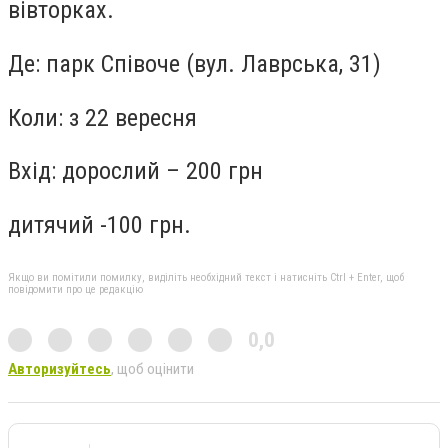
вівторках.
Де: парк Співоче (вул. Лаврська, 31)
Коли: з 22 вересня
Вхід: дорослий – 200 грн
дитячий -100 грн.
Якщо ви помітили помилку, виділіть необхідний текст і натисніть Ctrl + Enter, щоб
повідомити про це редакцію
0,0
Авторизуйтесь
, щоб оцінити