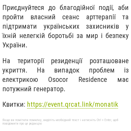
Приєднуйтеся до благодійної події, аби
пройти власний сеанс арттерапії та
підтримати українських захисників у
їхній нелегкій боротьбі за мир і безпеку
України.
На території резиденції розташоване
укриття. На випадок проблем із
електрикою Osocor Residence має
потужний генератор.
Квитки:
https://event.qrcat.link/monatik
Якщо ви помітили помилку, виділіть необхідний текст і натисніть Ctrl + Enter, щоб
повідомити про це редакцію