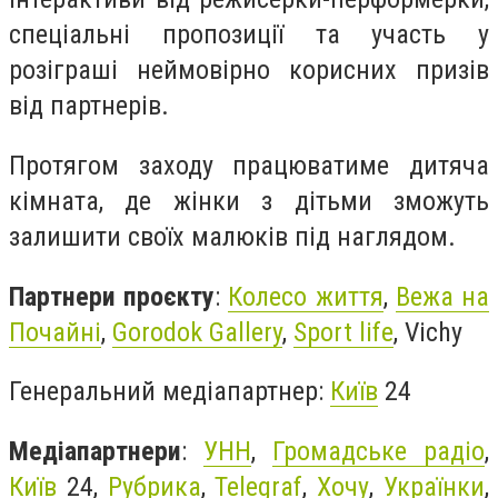
спеціальні пропозиції та участь у
розіграші неймовірно корисних призів
від партнерів.
Протягом заходу працюватиме дитяча
кімната, де жінки з дітьми зможуть
залишити своїх малюків під наглядом.
Партнери проєкту
:
Колесо життя
,
Вежа на
Почайні
,
Gorodok Gallery
,
Sport life
, Vichy
Генеральний медіапартнер:
Київ
24
Медіапартнери
:
УНН
,
Громадське радіо
,
Київ
24,
Рубрика
,
Telegraf
,
Хочу
,
Українки
,