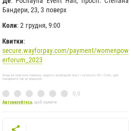
Де
: Pochayna Event Hall, просп. Степана
Бандери, 23, 3 поверх
Коли
: 2 грудня, 9:00
Квитки
:
secure.wayforpay.com/payment/womenpow
erforum_2023
Якщо ви помітили помилку, виділіть необхідний текст і натисніть Ctrl + Enter, щоб
повідомити про це редакцію
0,0
Авторизуйтесь
, щоб оцінити