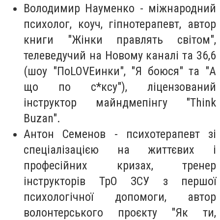
Володимир Науменко - міжнародний
психолог, коуч, гіпнотерапевт, автор
книги "Жінки правлять світом",
телеведучий на Новому каналі та 36,6
(шоу "ПоLOVEинки", "Я боюся" та "А
що по с*ксу"), ліцензований
інструктор майндмепінгу "Think
Buzan".
Антон Семенов - психотерапевт зі
спеціалізацією на життєвих і
професійних кризах, тренер
інструкторів ТрО ЗСУ з першої
психологічної допомоги, автор
волонтерського проєкту "Як ти,