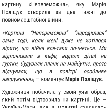
картину «Непереможна», яку Марія
Поліщук створила за два тижні до
повномасштабної війни.
«Картина “Непереможна” “народилася”
саме тоді, коли мені дуже не хотілося
вірити, що війна все-таки почнеться. Ми
відпочивали в кафе, водили дітей на
гуртки, будували плани на майбутнє, проте
відчували, що в повітрі особливе
напруження»
, — коментує
Марія Поліщук
.
Художниця побачила у своїй уяві образ,
який потім відтворила на картині. Це —
Україна-Мати, яка в молитві схилилась