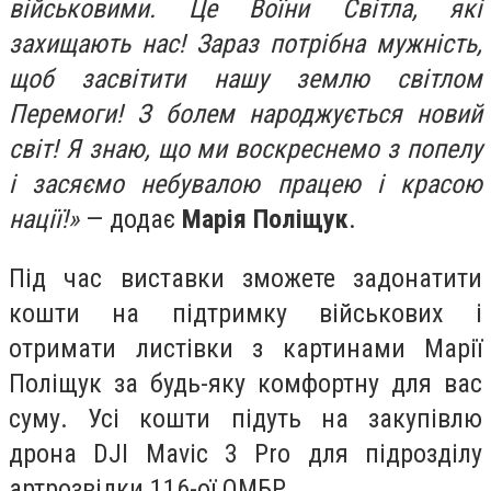
військовими. Це Воїни Світла, які
захищають нас! Зараз потрібна мужність,
щоб засвітити нашу землю світлом
Перемоги! З болем народжується новий
світ! Я знаю, що ми воскреснемо з попелу
і засяємо небувалою працею і красою
нації!»
— додає
Марія Поліщук
.
Під час виставки зможете задонатити
кошти на підтримку військових і
отримати листівки з картинами Марії
Поліщук за будь-яку комфортну для вас
суму. Усі кошти підуть на закупівлю
дрона DJI Mavic 3 Pro для підрозділу
артрозвідки 116-ої ОМБР.