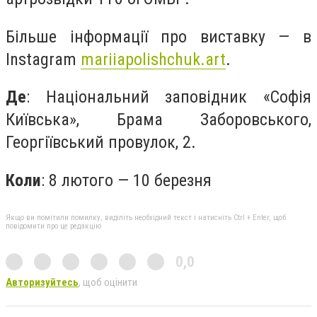
Більше інформації про виставку — в
Instagram
mariiapolishchuk.art
.
Де
: Національний заповідник «Софія
Київська», Брама Заборовського,
Георгіївський провулок, 2.
Коли
: 8 лютого — 10 березня
Якщо ви помітили помилку, виділіть необхідний текст і натисніть Ctrl + Enter, щоб
повідомити про це редакцію
0,0
Авторизуйтесь
, щоб оцінити