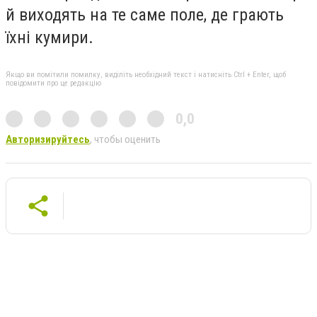
й виходять на те саме поле, де грають
їхні кумири.
Якщо ви помітили помилку, виділіть необхідний текст і натисніть Ctrl + Enter, щоб
повідомити про це редакцію
0,0
Авторизируйтесь
, чтобы оценить