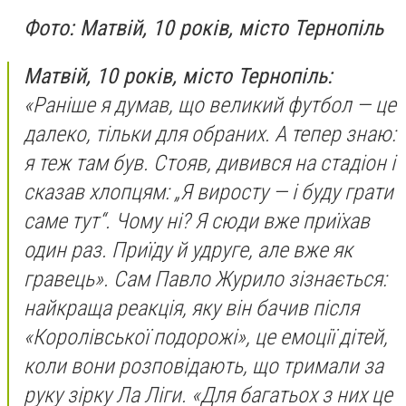
Фото: Матвій, 10 років, місто Тернопіль
Матвій, 10 років, місто Тернопіль:
«Раніше я думав, що великий футбол — це
далеко, тільки для обраних. А тепер знаю:
я теж там був. Стояв, дивився на стадіон і
сказав хлопцям: „Я виросту — і буду грати
саме тут“. Чому ні? Я сюди вже приїхав
один раз. Приїду й удруге, але вже як
гравець». Сам Павло Журило зізнається:
найкраща реакція, яку він бачив після
«Королівської подорожі», це емоції дітей,
коли вони розповідають, що тримали за
руку зірку Ла Ліги. «Для багатьох з них це