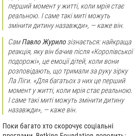
перший момент у житті, коли мрія стає
реальною. І саме такі миті можуть
змінити дитину назавжди», — каже він.
Сам
Павло Журило
зізнається: найкраща
реакція, яку він бачив після «Королівської
подорожі», це емоції дітей, коли вони
розповідають, що тримали за руку зірку
Ла Ліги. «Для багатьох з них це перший
момент у житті, коли мрія стає реальною.
І саме такі миті можуть змінити дитину
назавжди», — каже він.
Поки багато хто скорочує соціальні
програми, Betking Foundation доводить: