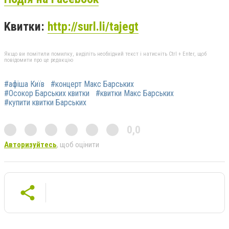
Kвитки:
http://surl.li/tajegt
Якщо ви помітили помилку, виділіть необхідний текст і натисніть Ctrl + Enter, щоб
повідомити про це редакцію
#афіша Київ
#концерт Макс Барських
#Осокор Барських квитки
#квитки Макс Барських
#купити квитки Барських
0,0
Авторизуйтесь
, щоб оцінити