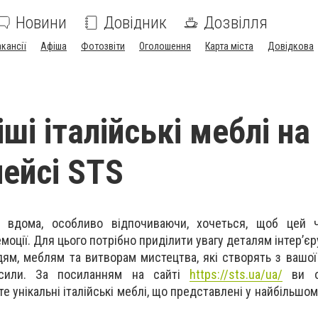
Новини
Довідник
Дозвілля
акансії
Афіша
Фотозвіти
Оголошення
Карта міста
Довідкова
ші італійські меблі на
ейсі STS
у вдома, особливо відпочиваючи, хочеться, щоб цей 
оції. Для цього потрібно приділити увагу деталям інтер’єр
ям, меблям та витворам мистецтва, які створять з вашої
 сили. За посиланням на сайті
https://sts.ua/ua/
ви о
е унікальні італійські меблі, що представлені у найбільшо