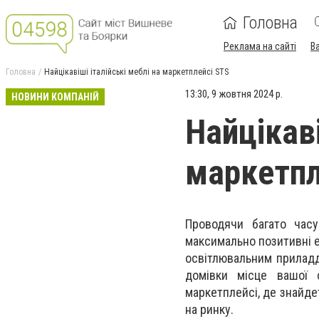
Головна
Реклама на сайті
В
Головна
Найцікавіші італійські меблі на маркетплейсі STS
13:30, 9 жовтня 2024 р.
НОВИНИ КОМПАНІЙ
Найцікаві
маркетпл
Проводячи багато час
максимально позитивні ем
освітлювальним приладд
домівки місце вашої
маркетплейсі, де знайдет
на ринку.