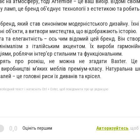
є на атмосферу, тоді Artemide – це ваш вибір. Відомі свої
у ламп, це бренд об’єднує технології з естетикою та робит
 бренд, який став синонімом модерністського дизайну. Їхні
ні об’єкти, а витвори мистецтва, що відображають історію.
тота та елегантність – ось чим відомий цей бренд. Він ств
інімалізм з італійським акцентом. Їх вироби гармоні
ціями, роблячи інтер’єр стильним та функціональним.
орять про розкіш, не можна не згадати Baxter. Це
 виробництві м’яких меблів преміум-класу. Натуральна шк
алей – це головні риси їх диванів та крісел.
бхідний текст і натисніть Ctrl + Enter, щоб повідомити про це редакцію
0,0
Оцініть першим
Авторизуйтесь
, щоб