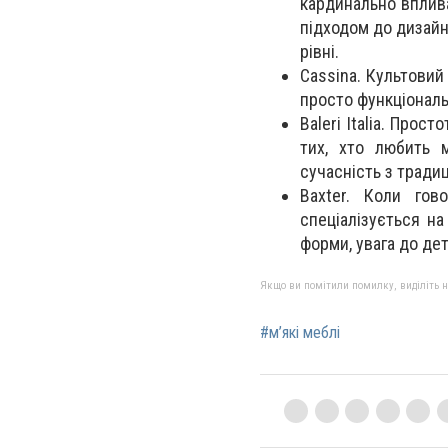
кардинально вплива
підходом до дизайн
рівні.
Cassina. Культовий
просто функціональ
Baleri Italia. Прос
тих, хто любить м
сучасність з тради
Baxter. Коли гов
спеціалізується на
форми, увага до дет
Якщо ви помітили помилку, виділіть нео
#м’які меблі