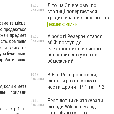
Літо на Співочому: до
15:00
5 серпня
столиці повертається
традиційна виставка квітів
саме те місце,
НОВИНИ КОМПАНІЙ
то продаються
кожен предмет
У роботі Резерв+ стався
15:50
4 серпня
ість. Компанія
збій: доступ до
ючи увагу на
електронних військово-
тура буквально
облікових документів
 зробити ваше
обмежений
В Fire Point розповіли,
10:18
4 серпня
скільки ракет можуть
я, коли є мета
нести дрони FP-1 та FP-2
альні прилади
Безпілотники атакували
09:50
4 серпня
склади Wildberries під
є настрій та
Петербургом та в