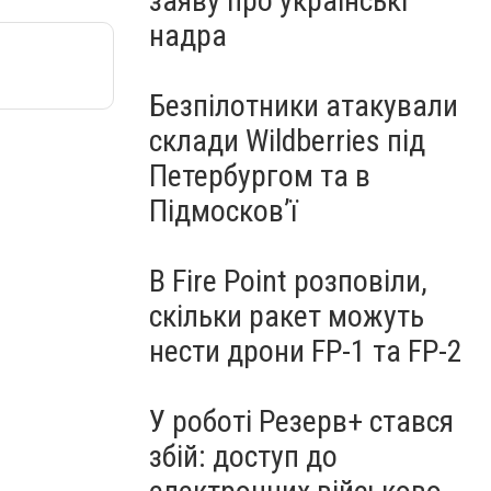
заяву про українські
надра
Безпілотники атакували
склади Wildberries під
Петербургом та в
Підмосков’ї
В Fire Point розповіли,
скільки ракет можуть
нести дрони FP-1 та FP-2
У роботі Резерв+ стався
збій: доступ до