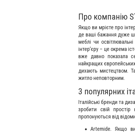
Про компанію S
Якщо ви мрієте про інтер
де ваші бажання дуже ш
меблі чи освітлювальн
інтер’єру – це окрема іс
вже давно показала се
найкращих європейських ф
дихають мистецтвом. Та
житло неповторним.
3 популярних іт
Італійські бренди та диз
зробити свій простір
пропонуються від відоми
Artemide. Якщо в