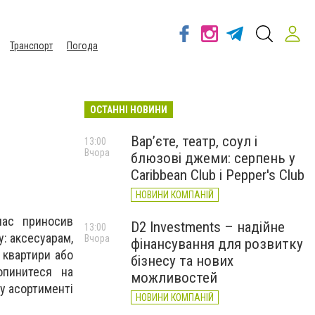
Транспорт
Погода
ОСТАННІ НОВИНИ
Вар’єте, театр, соул і
13:00
Вчора
блюзові джеми: серпень у
Caribbean Club і Pepper's Club
НОВИНИ КОМПАНІЙ
час приносив
D2 Investments – надійне
13:00
у: аксесуарам,
Вчора
фінансування для розвитку
 квартири або
бізнесу та нових
пинитеся на
можливостей
му асортименті
НОВИНИ КОМПАНІЙ