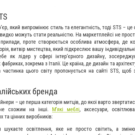
TS
’єр, який випромінює стиль та елегантність, тоді STS – це 
видко можуть стати реальністю. На маркетплейсі не прос
і прилади, проте створюється особлива атмосфера, де 
торія, витвір мистецтва, який підкреслює вашу індивідуальн
бе як лідер у сфері інтер’єрного дизайну, зосереджу
абриках, зокрема з Італії. Це країна, де дизайн та архітек
 частинка цього світу пропонується на сайті STS, щоб
алійських бренда
айнери – це перша категорія митців, до якої варто звертатис
 не схожим на інші.
М’які меблі
, аксесуари, освітлюв
х та цінних виробників:
и шукаєте освітлення, яке не просто світить, а зміню