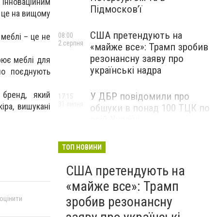
м інноваційним
Підмосков’ї
ь це на вищому
США претендують на
 меблі – це не
08:00
2 серпня
«майже все»: Трамп зробив
резонансну заяву про
орює меблі для
українські надра
йно поєднують
 бренд, який
У ДБР повідомили про
17:15
31 липня
іра, вишукані
обшуки в понад 100 ТЦК по
всій Україні
ТОП НОВИНИ
США претендують на
«майже все»: Трамп
зробив резонансну
 оцінити