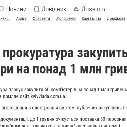
Новини
Довідник
Дозвілля
акансії
Афіша
Фотозвіти
Оголошення
Карта міста
Довідкова
 прокуратура закупит
ри на понад 1 млн гри
тура планує закупити 50 комп’ютерів на понад 1 млн гривень
овідомляє сайт
kyivvlada.com.ua.
 оголошення в електронній системі публічних закупівель Pr
 документації, до 1 грудня очікується поставка 50 персона
блок/комплект клавіатура та миша/ операційна система).