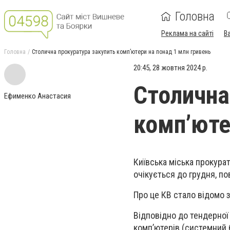
Головна
Реклама на сайті
В
Головна
Столична прокуратура закупить комп’ютери на понад 1 млн гривень
20:45, 28 жовтня 2024 р.
Столична
Ефименко Анастасия
комп’юте
Київська міська прокура
очікується до грудня, п
Про це К
В
стало відомо з
Відповідно до тендерної
комп’ютерів (системний 