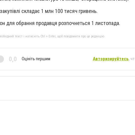
 закупівлі складає 1 млн 100 тисяч гривень.
іон для обрання продавця розпочнеться 1 листопада.
бхідний текст і натисніть Ctrl + Enter, щоб повідомити про це редакцію
0,0
Оцініть першим
Авторизируйтесь
, ч