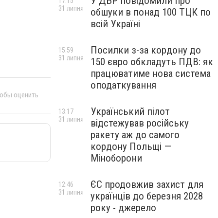
У ДБР повідомили про
17:15
31 липня
обшуки в понад 100 ТЦК по
всій Україні
Посилки з-за кордону до
15:59
31 липня
150 євро обкладуть ПДВ: як
працюватиме нова система
оподаткування
тобы оценить
Український пілот
13:17
31 липня
відстежував російську
ракету аж до самого
кордону Польщі —
Міноборони
ЄС продовжив захист для
12:46
31 липня
українців до березня 2028
року - джерело