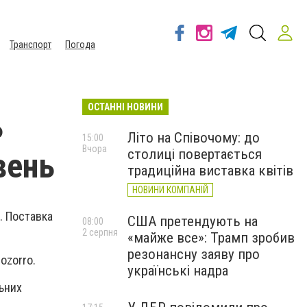
Транспорт
Погода
ОСТАННІ НОВИНИ
ь
Літо на Співочому: до
15:00
Вчора
столиці повертається
вень
традиційна виставка квітів
НОВИНИ КОМПАНІЙ
. Поставка
США претендують на
08:00
2 серпня
«майже все»: Трамп зробив
резонансну заяву про
ozorro.
українські надра
льних