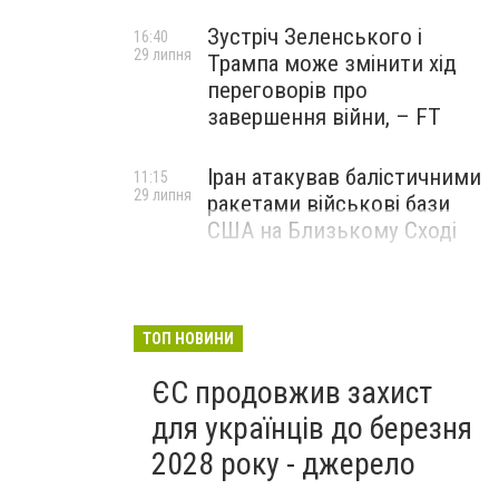
Зустріч Зеленського і
16:40
29 липня
Трампа може змінити хід
переговорів про
завершення війни, – FT
Іран атакував балістичними
11:15
29 липня
ракетами військові бази
США на Близькому Сході
ТОП НОВИНИ
ЄС продовжив захист
для українців до березня
2028 року - джерело