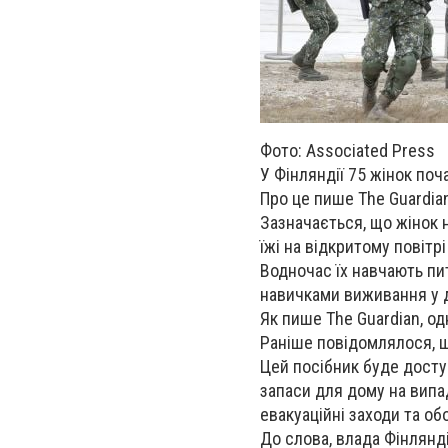
Фото: Associated Press
У Фінляндії 75 жінок поча
Про це пише The Guardia
Зазначається, що жінок
їжі на відкритому повітр
Водночас їх навчають пи
навичками виживання у д
Як пише The Guardian, одн
Раніше повідомлялося, щ
Цей посібник буде доступ
запаси для дому на випад
евакуаційні заходи та об
До слова, влада Фінлянді