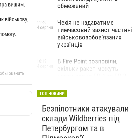
етра вищим,
обмежений
як військову,
Чехія не надаватиме
11:40
4 серпня
тимчасовий захист частині
помогу.
військовозобов’язаних
українців
В Fire Point розповіли,
10:18
4 серпня
скільки ракет можуть
тобы оценить
нести дрони FP-1 та FP-2
ТОП НОВИНИ
Безпілотники атакували
склади Wildberries під
Петербургом та в