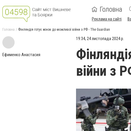
Головна
Реклама на сайті
В
Головна
Фінляндія готує жінок до можливої ​​війни з РФ - The Guardian
19:34, 24 листопада 2024 р.
Фінляндія
Ефименко Анастасия
війни з Р