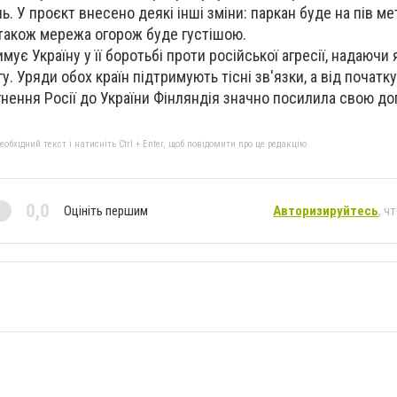
. У проєкт внесено деякі інші зміни: паркан буде на пів м
 також мережа огорож буде густішою.
ує Україну у її боротьбі проти російської агресії, надаючи 
у. Уряди обох країн підтримують тісні зв'язки, а від початку
ення Росії до України Фінляндія значно посилила свою до
бхідний текст і натисніть Ctrl + Enter, щоб повідомити про це редакцію
0,0
Оцініть першим
Авторизируйтесь
, ч