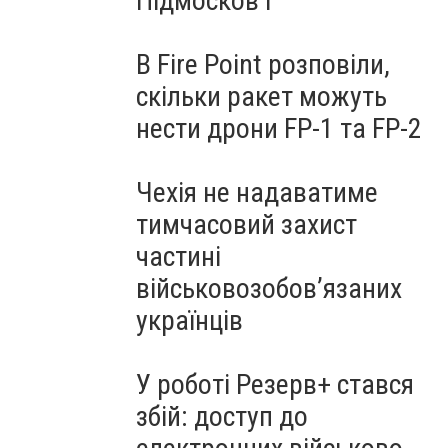
Підмосков’ї
В Fire Point розповіли,
скільки ракет можуть
нести дрони FP-1 та FP-2
Чехія не надаватиме
тимчасовий захист
частині
військовозобов’язаних
українців
У роботі Резерв+ стався
збій: доступ до