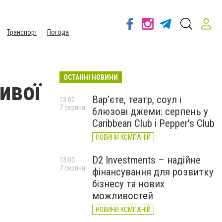
Транспорт
Погода
ОСТАННІ НОВИНИ
ої ​​
Вар’єте, театр, соул і
13:00
7 серпня
блюзові джеми: серпень у
Caribbean Club і Pepper's Club
НОВИНИ КОМПАНІЙ
D2 Investments – надійне
13:00
7 серпня
фінансування для розвитку
бізнесу та нових
можливостей
НОВИНИ КОМПАНІЙ