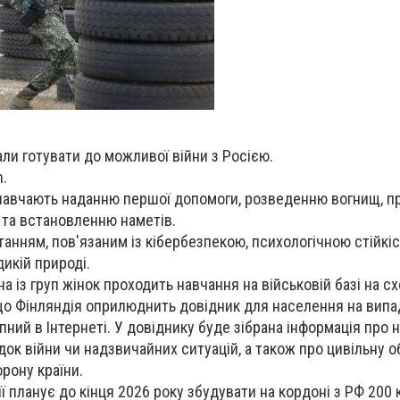
ли готувати до можливої ​​війни з Росією.
n.
 навчають наданню першої допомоги, розведенню вогнищ, п
і та встановленню наметів.
танням, пов'язаним із кібербезпекою, психологічною стійкіс
икій природі.
а із груп жінок проходить навчання на військовій базі на сх
о Фінляндія оприлюднить довідник для населення на випад
ний в Інтернеті. У довіднику буде зібрана інформація про н
ок війни чи надзвичайних ситуацій, а також про цивільну о
орону країни.
ї планує до кінця 2026 року збудувати на кордоні з РФ 200 