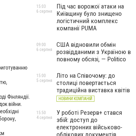
Під час ворожої атаки на
15:03
6 серпня
Київщину було знищено
логістичний комплекс
компанії PUMA
США відновили обмін
09:00
6 серпня
розвідданими з Україною в
повному обсязі, — Politico
риготуванню
Літо на Співочому: до
15:00
5 серпня
тю,
столиці повертається
традиційна виставка квітів
оді Фінляндії.
НОВИНИ КОМПАНІЙ
ок війни.
еобхідні
У роботі Резерв+ стався
15:50
4 серпня
борону,
збій: доступ до
електронних військово-
км
облікових документів