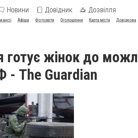
Новини
Довідник
Дозвілля
акансії
Афіша
Фотозвіти
Оголошення
Карта міста
Довідкова
 готує жінок до можлив
Ф - The Guardian