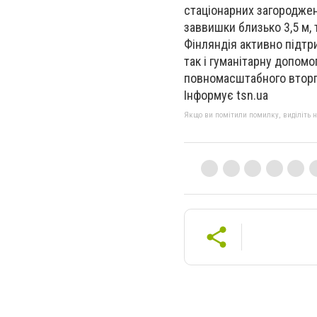
стаціонарних загороджень
заввишки близько 3,5 м,
Фінляндія активно підтрим
так і гуманітарну допомог
повномасштабного вторгн
Інформує tsn.ua
Якщо ви помітили помилку, виділіть нео