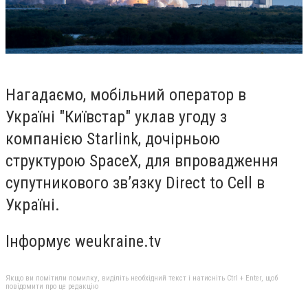
Нагадаємо, мобільний оператор в
Україні "Київстар" уклав угоду з
компанією Starlink, дочірньою
структурою SpaceX, для впровадження
супутникового зв’язку Direct to Cell в
Україні.
Інформує weukraine.tv
Якщо ви помітили помилку, виділіть необхідний текст і натисніть Ctrl + Enter, щоб
повідомити про це редакцію