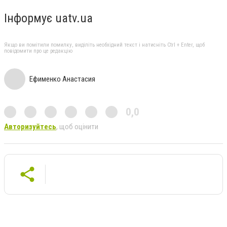
Інформує uatv.ua
Якщо ви помітили помилку, виділіть необхідний текст і натисніть Ctrl + Enter, щоб
повідомити про це редакцію
Ефименко Анастасия
0,0
Авторизуйтесь
, щоб оцінити